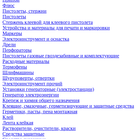
Флюс
Пистолеты, стержни
Пистолеты
Стержень клеевой для клеевого пистолета
Устройства и материалы для печати и маркировки
Маркеры
Электроинструмент и оснастка
Дрели
Перфораторы
Пистолеты газовые гвоздезабивные и комплектующие
Расходные материалы
Термофены
Шлифмашины
Шуруповерты, отвертки
Электроинструмент прочий
Установки генераторные (электростанции)
Генератор электроэнергии
Крепеж и химия общего назначения
Клеящие, смазочные, герметизирующие и защитные средства
Герметики, пасты, пена монтажная
Клей
Лента клейкая
Растворители, очистители, краски
Средства защитные