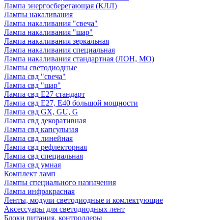
Лампа энергосберегающая (КЛЛ)
Лампы накаливания
Лампа накаливания "свеча"
Лампа накаливания "шар"
Лампа накаливания зеркальная
Лампа накаливания специальная
Лампа накаливания стандартная (ЛОН, МО)
Лампы светодиодные
Лампа свд "свеча"
Лампа свд "шар"
Лампа свд E27 стандарт
Лампа свд E27, Е40 большой мощности
Лампа свд GX, GU, G
Лампа свд декоративная
Лампа свд капсульная
Лампа свд линейная
Лампа свд рефлекторная
Лампа свд специальная
Лампа свд умная
Комплект ламп
Лампы специального назначения
Лампа инфракрасная
Ленты, модули светодиодные и комлектующие
Аксессуары для светодиодных лент
Блоки питания, контроллеры