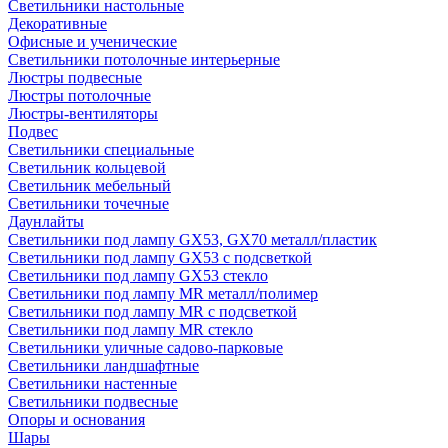
Светильники настольные
Декоративные
Офисные и ученические
Светильники потолочные интерьерные
Люстры подвесные
Люстры потолочные
Люстры-вентиляторы
Подвес
Светильники специальные
Светильник кольцевой
Светильник мебельный
Светильники точечные
Даунлайты
Светильники под лампу GX53, GX70 металл/пластик
Светильники под лампу GX53 с подсветкой
Светильники под лампу GX53 стекло
Светильники под лампу MR металл/полимер
Светильники под лампу MR с подсветкой
Светильники под лампу MR стекло
Светильники уличные садово-парковые
Светильники ландшафтные
Светильники настенные
Светильники подвесные
Опоры и основания
Шары