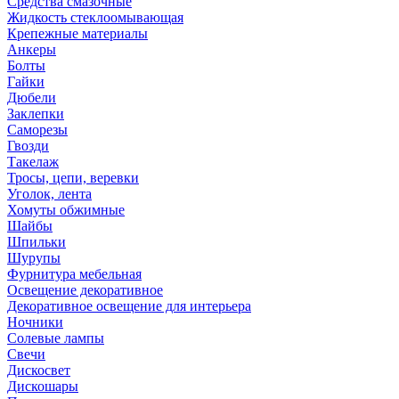
Средства смазочные
Жидкость стеклоомывающая
Крепежные материалы
Анкеры
Болты
Гайки
Дюбели
Заклепки
Саморезы
Гвозди
Такелаж
Тросы, цепи, веревки
Уголок, лента
Хомуты обжимные
Шайбы
Шпильки
Шурупы
Фурнитура мебельная
Освещение декоративное
Декоративное освещение для интерьера
Ночники
Солевые лампы
Свечи
Дискосвет
Дискошары