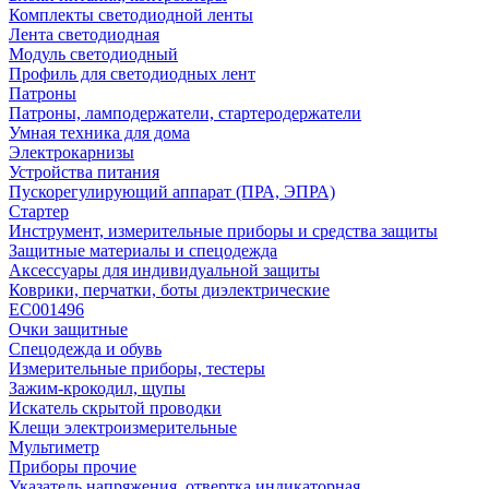
Комплекты светодиодной ленты
Лента светодиодная
Модуль светодиодный
Профиль для светодиодных лент
Патроны
Патроны, ламподержатели, стартеродержатели
Умная техника для дома
Электрокарнизы
Устройства питания
Пускорегулирующий аппарат (ПРА, ЭПРА)
Стартер
Инструмент, измерительные приборы и средства защиты
Защитные материалы и спецодежда
Аксессуары для индивидуальной защиты
Коврики, перчатки, боты диэлектрические
EC001496
Очки защитные
Спецодежда и обувь
Измерительные приборы, тестеры
Зажим-крокодил, щупы
Искатель скрытой проводки
Клещи электроизмерительные
Мультиметр
Приборы прочие
Указатель напряжения, отвертка индикаторная