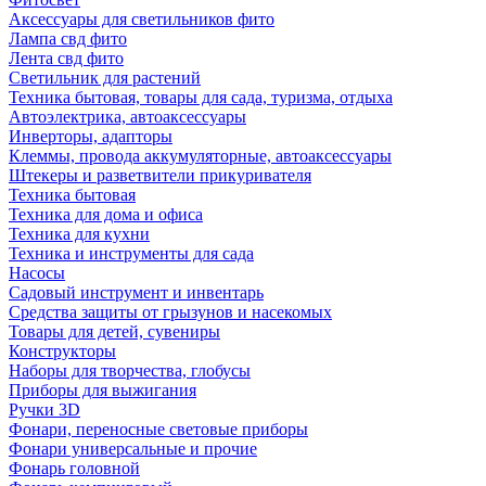
Аксессуары для светильников фито
Лампа свд фито
Лента свд фито
Светильник для растений
Техника бытовая, товары для сада, туризма, отдыха
Автоэлектрика, автоаксессуары
Инверторы, адапторы
Клеммы, провода аккумуляторные, автоаксессуары
Штекеры и разветвители прикуривателя
Техника бытовая
Техника для дома и офиса
Техника для кухни
Техника и инструменты для сада
Насосы
Садовый инструмент и инвентарь
Средства защиты от грызунов и насекомых
Товары для детей, сувениры
Конструкторы
Наборы для творчества, глобусы
Приборы для выжигания
Ручки 3D
Фонари, переносные световые приборы
Фонари универсальные и прочие
Фонарь головной