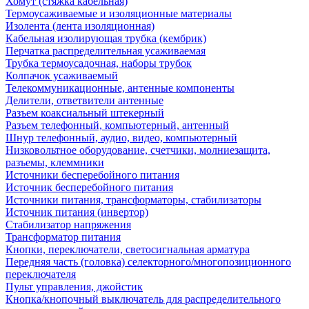
Хомут (стяжка кабельная)
Термоусаживаемые и изоляционные материалы
Изолента (лента изоляционная)
Кабельная изолирующая трубка (кембрик)
Перчатка распределительная усаживаемая
Трубка термоусадочная, наборы трубок
Колпачок усаживаемый
Телекоммуникационные, антенные компоненты
Делители, ответвители антенные
Разъем коаксиальный штекерный
Разъем телефонный, компьютерный, антенный
Шнур телефонный, аудио, видео, компьютерный
Низковольтное оборудование, счетчики, молниезащита,
разъемы, клеммники
Источники бесперебойного питания
Источник бесперебойного питания
Источники питания, трансформаторы, стабилизаторы
Источник питания (инвертор)
Стабилизатор напряжения
Трансформатор питания
Кнопки, переключатели, светосигнальная арматура
Передняя часть (головка) селекторного/многопозиционного
переключателя
Пульт управления, джойстик
Кнопка/кнопочный выключатель для распределительного