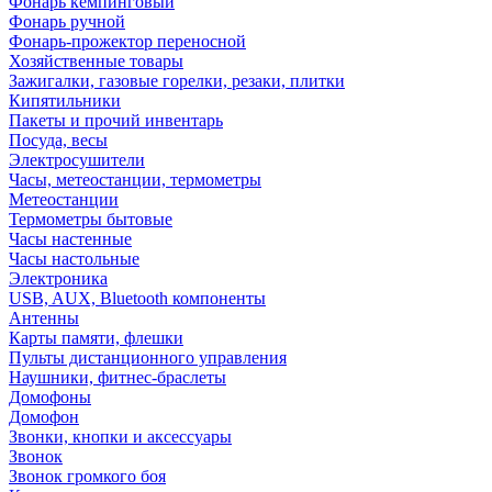
Фонарь кемпинговый
Фонарь ручной
Фонарь-прожектор переносной
Хозяйственные товары
Зажигалки, газовые горелки, резаки, плитки
Кипятильники
Пакеты и прочий инвентарь
Посуда, весы
Электросушители
Часы, метеостанции, термометры
Метеостанции
Термометры бытовые
Часы настенные
Часы настольные
Электроника
USB, AUX, Bluetooth компоненты
Антенны
Карты памяти, флешки
Пульты дистанционного управления
Наушники, фитнес-браслеты
Домофоны
Домофон
Звонки, кнопки и аксессуары
Звонок
Звонок громкого боя