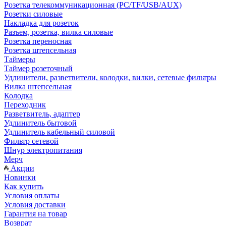
Розетка телекоммуникационная (PC/TF/USB/AUX)
Розетки силовые
Накладка для розеток
Разъем, розетка, вилка силовые
Розетка переносная
Розетка штепсельная
Таймеры
Таймер розеточный
Удлинители, разветвители, колодки, вилки, сетевые фильтры
Вилка штепсельная
Колодка
Переходник
Разветвитель, адаптер
Удлинитель бытовой
Удлинитель кабельный силовой
Фильтр сетевой
Шнур электропитания
Мерч
Акции
Новинки
Как купить
Условия оплаты
Условия доставки
Гарантия на товар
Возврат