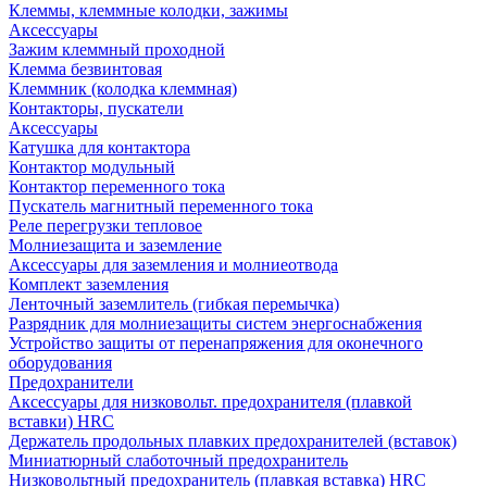
Клеммы, клеммные колодки, зажимы
Аксессуары
Зажим клеммный проходной
Клемма безвинтовая
Клеммник (колодка клеммная)
Контакторы, пускатели
Аксессуары
Катушка для контактора
Контактор модульный
Контактор переменного тока
Пускатель магнитный переменного тока
Реле перегрузки тепловое
Молниезащита и заземление
Аксессуары для заземления и молниеотвода
Комплект заземления
Ленточный заземлитель (гибкая перемычка)
Разрядник для молниезащиты систем энергоснабжения
Устройство защиты от перенапряжения для оконечного
оборудования
Предохранители
Аксессуары для низковольт. предохранителя (плавкой
вставки) HRC
Держатель продольных плавких предохранителей (вставок)
Миниатюрный слаботочный предохранитель
Низковольтный предохранитель (плавкая вставка) HRC