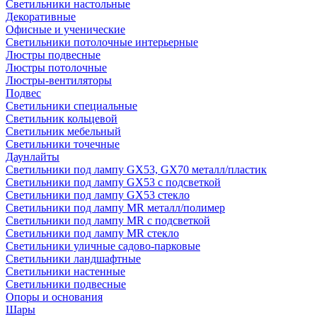
Светильники настольные
Декоративные
Офисные и ученические
Светильники потолочные интерьерные
Люстры подвесные
Люстры потолочные
Люстры-вентиляторы
Подвес
Светильники специальные
Светильник кольцевой
Светильник мебельный
Светильники точечные
Даунлайты
Светильники под лампу GX53, GX70 металл/пластик
Светильники под лампу GX53 с подсветкой
Светильники под лампу GX53 стекло
Светильники под лампу MR металл/полимер
Светильники под лампу MR с подсветкой
Светильники под лампу MR стекло
Светильники уличные садово-парковые
Светильники ландшафтные
Светильники настенные
Светильники подвесные
Опоры и основания
Шары