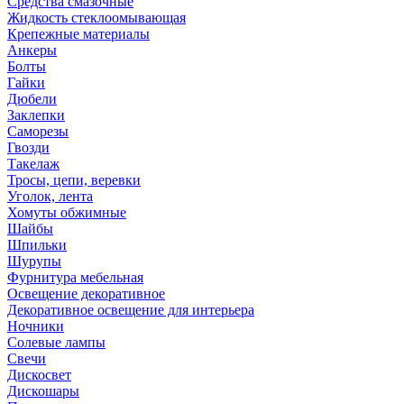
Средства смазочные
Жидкость стеклоомывающая
Крепежные материалы
Анкеры
Болты
Гайки
Дюбели
Заклепки
Саморезы
Гвозди
Такелаж
Тросы, цепи, веревки
Уголок, лента
Хомуты обжимные
Шайбы
Шпильки
Шурупы
Фурнитура мебельная
Освещение декоративное
Декоративное освещение для интерьера
Ночники
Солевые лампы
Свечи
Дискосвет
Дискошары