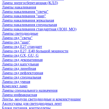
Лампа энергосберегающая (КЛЛ)
Лампы накаливания
Лампа накаливания "свеча"
Лампа накаливания "шар"
Лампа накаливания зеркальная
Лампа накаливания специальная
Лампа накаливания стандартная (ЛОН, МО)
Лампы светодиодные
Лампа свд "свеча"
Лампа свд "шар"
Лампа свд E27 стандарт
Лампа свд E27, Е40 большой мощности
Лампа свд GX, GU, G
Лампа свд декоративная
Лампа свд капсульная
Лампа свд линейная
Лампа свд рефлекторная
Лампа свд специальная
Лампа свд умная
Комплект ламп
Лампы специального назначения
Лампа инфракрасная
Ленты, модули светодиодные и комлектующие
Аксессуары для светодиодных лент
Блоки питания, контроллеры