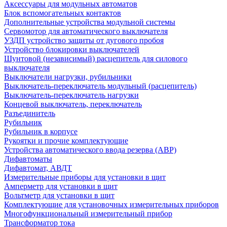
Аксессуары для модульных автоматов
Блок вспомогательных контактов
Дополнительные устройства модульной системы
Сервомотор для автоматического выключателя
УЗДП устройство защиты от дугового пробоя
Устройство блокировки выключателей
Шунтовой (независимый) расцепитель для силового
выключателя
Выключатели нагрузки, рубильники
Выключатель-переключатель модульный (расцепитель)
Выключатель-переключатель нагрузки
Концевой выключатель, переключатель
Разъединитель
Рубильник
Рубильник в корпусе
Рукоятки и прочие комплектующие
Устройства автоматического ввода резерва (АВР)
Дифавтоматы
Дифавтомат, АВДТ
Измерительные приборы для установки в щит
Амперметр для установки в щит
Вольтметр для установки в щит
Комплектующие для установочных измерительных приборов
Многофункциональный измерительный прибор
Трансформатор тока