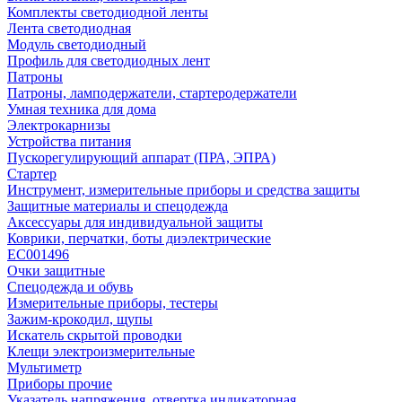
Комплекты светодиодной ленты
Лента светодиодная
Модуль светодиодный
Профиль для светодиодных лент
Патроны
Патроны, ламподержатели, стартеродержатели
Умная техника для дома
Электрокарнизы
Устройства питания
Пускорегулирующий аппарат (ПРА, ЭПРА)
Стартер
Инструмент, измерительные приборы и средства защиты
Защитные материалы и спецодежда
Аксессуары для индивидуальной защиты
Коврики, перчатки, боты диэлектрические
EC001496
Очки защитные
Спецодежда и обувь
Измерительные приборы, тестеры
Зажим-крокодил, щупы
Искатель скрытой проводки
Клещи электроизмерительные
Мультиметр
Приборы прочие
Указатель напряжения, отвертка индикаторная