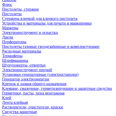
Флюс
Пистолеты, стержни
Пистолеты
Стержень клеевой для клеевого пистолета
Устройства и материалы для печати и маркировки
Маркеры
Электроинструмент и оснастка
Дрели
Перфораторы
Пистолеты газовые гвоздезабивные и комплектующие
Расходные материалы
Термофены
Шлифмашины
Шуруповерты, отвертки
Электроинструмент прочий
Установки генераторные (электростанции)
Генератор электроэнергии
Крепеж и химия общего назначения
Клеящие, смазочные, герметизирующие и защитные средства
Герметики, пасты, пена монтажная
Клей
Лента клейкая
Растворители, очистители, краски
Средства защитные