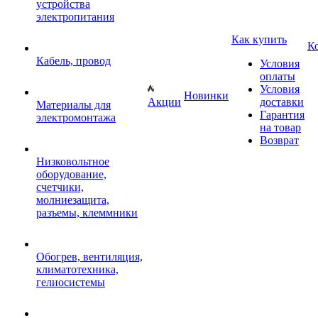
устройства
электропитания
Как купить
К
Кабель, провод
Условия
оплаты
Условия
Новинки
Акции
доставки
Материалы для
Гарантия
электромонтажа
на товар
Возврат
Низковольтное
оборудование,
счетчики,
молниезащита,
разъемы, клеммники
Обогрев, вентиляция,
климатотехника,
гелиосистемы