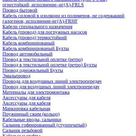
огнестойкий, исполнение–нг(А)-FRLS
Провод бытовой
Кабель силовой в изоляции из полимеров, не содержащий
галогенов, исполнение-нг(А)-FRHF
Кабели специального назначения
Кабель (провод) для погружных насосов
Кабель (провод) термостойкий
Кабель комбинированый
Кабель комбинированый Бухты
Провод автомобильный
Провод в текстильной оплетке (ретро)
Провод в текстильной оплетке (ретро) Бухты
Провод одножильный Бухты
Эмальпровод
Провода для воздушных линий электропередач
Провод для воздушных линий электропередач
Материалы для электромонтажа
Аксессуары для кабеля
Аксессуары для кабеля
Маркировка кабельная
Пружинный сжим (кольцо)
Кабельные вводы, сальники
Сальник гофрированный (ступенчатый)
Сальник резьбовой
Кабельные муфты