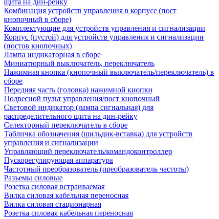
щита на дин-рейку
Комбинация устройств управления в корпусе (пост
кнопочный в сборе)
Комплектующие для устройств управления и сигнализации
Корпус (пустой) для устройств управления и сигнализации
(постов кнопочных)
Лампа индикаторная в сборе
Миниатюрный выключатель, переключатель
Нажимная кнопка (кнопочный выключатель/переключатель) в
сборе
Передняя часть (головка) нажимной кнопки
Подвесной пульт управления/пост кнопочный
Световой индикатор (лампа сигнальная) для
распределительного щита на дин-рейку
Селекторный переключатель в сборе
Табличка обозначения (шильдик-вставка) для устройств
управления и сигнализации
Управляющий переключатель/командоконтроллер
Пускорегулирующая аппаратура
Частотный преобразователь (преобразователь частоты)
Разъемы силовые
Розетка силовая встраиваемая
Вилка силовая кабельная переносная
Вилка силовая стационарная
Розетка силовая кабельная переносная