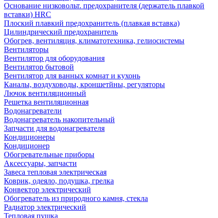
Основание низковольт. предохранителя (держатель плавкой
вставки) HRC
Плоский плавкий предохранитель (плавкая вставка)
Цилиндрический предохранитель
Обогрев, вентиляция, климатотехника, гелиосистемы
Вентиляторы
Вентилятор для оборудования
Вентилятор бытовой
Вентилятор для ванных комнат и кухонь
Каналы, воздуховоды, кроншетйны, регуляторы
Лючок вентиляционный
Решетка вентиляционная
Водонагреватели
Водонагреватель накопительный
Запчасти для водонагревателя
Кондиционеры
Кондиционер
Обогревательные приборы
Аксессуары, запчасти
Завеса тепловая электрическая
Коврик, одеяло, подушка, грелка
Конвектор электрический
Обогреватель из природного камня, стекла
Радиатор электрический
Тепловая пушка