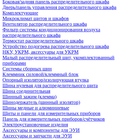
Боковая/задняя панель распределительного шкафа
Дверь/панель управления распределительного шкафа
Комплектующие
Микроклимат щитов и шкафов
Вентилятор распределительного шкафа
Фильтр системы кондиционирования воздуха
распределительного шкафа
Термостат распределительного шкафа
Устройство подогрева распределительного шкафа
НКУ, УКРМ, аксессуары для УКРМ
Малый распределительный щит, укомплектованный
приборами
Системы сборных шин
Клеммник силовой/клеммный блок
Опорный изолятор/изолирующая втулка
Шина нулевая для распределительного щита
Шина соединительная
Шинный зажим (клемма)
Шинодержатель (шинный изолятор)
Шины медные и алюминиевые
Щиты и панели для измерительных приборов
Панель для измерительных приборов/счётчиков
Электроустановочные изделия
Аксессуары и компоненты для ЭУИ
Аксессуары и запчасти для ЭУИ