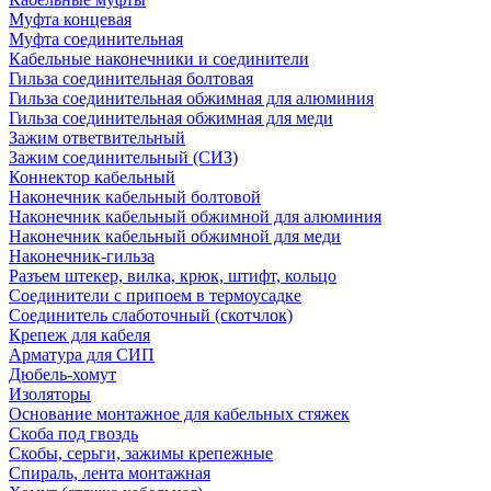
Муфта концевая
Муфта соединительная
Кабельные наконечники и соединители
Гильза соединительная болтовая
Гильза соединительная обжимная для алюминия
Гильза соединительная обжимная для меди
Зажим ответвительный
Зажим соединительный (СИЗ)
Коннектор кабельный
Наконечник кабельный болтовой
Наконечник кабельный обжимной для алюминия
Наконечник кабельный обжимной для меди
Наконечник-гильза
Разъем штекер, вилка, крюк, штифт, кольцо
Соединители с припоем в термоусадке
Соединитель слаботочный (скотчлок)
Крепеж для кабеля
Арматура для СИП
Дюбель-хомут
Изоляторы
Основание монтажное для кабельных стяжек
Скоба под гвоздь
Скобы, серьги, зажимы крепежные
Спираль, лента монтажная