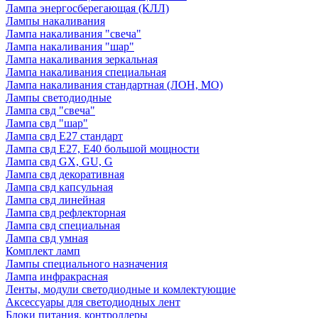
Лампа энергосберегающая (КЛЛ)
Лампы накаливания
Лампа накаливания "свеча"
Лампа накаливания "шар"
Лампа накаливания зеркальная
Лампа накаливания специальная
Лампа накаливания стандартная (ЛОН, МО)
Лампы светодиодные
Лампа свд "свеча"
Лампа свд "шар"
Лампа свд E27 стандарт
Лампа свд E27, Е40 большой мощности
Лампа свд GX, GU, G
Лампа свд декоративная
Лампа свд капсульная
Лампа свд линейная
Лампа свд рефлекторная
Лампа свд специальная
Лампа свд умная
Комплект ламп
Лампы специального назначения
Лампа инфракрасная
Ленты, модули светодиодные и комлектующие
Аксессуары для светодиодных лент
Блоки питания, контроллеры