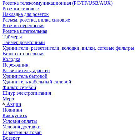
Розетка телекоммуникационная (PC/TF/USB/AUX)
Розетки силовые
Накладка для розеток
Разъем, розетка, вилка силовые
Розетка переносная
Розетка штепсельная
Таймеры
Таймер розеточный
Удлинители, разветвители, колодки, вилки, сетевые фильтры
Вилка штепсельная
Колодка
Переходник
Разветвитель, адаптер
Удлинитель бытовой
Удлинитель кабельный силовой
Фильтр сетевой
Шнур электропитания
Мерч
Акции
Новинки
Как купить
Условия оплаты
Условия доставки
Гарантия на товар
Возврат