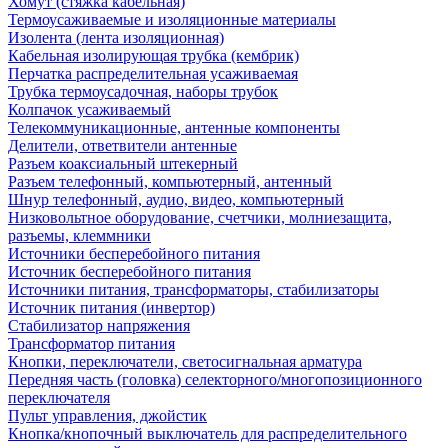
Хомут (стяжка кабельная)
Термоусаживаемые и изоляционные материалы
Изолента (лента изоляционная)
Кабельная изолирующая трубка (кембрик)
Перчатка распределительная усаживаемая
Трубка термоусадочная, наборы трубок
Колпачок усаживаемый
Телекоммуникационные, антенные компоненты
Делители, ответвители антенные
Разъем коаксиальный штекерный
Разъем телефонный, компьютерный, антенный
Шнур телефонный, аудио, видео, компьютерный
Низковольтное оборудование, счетчики, молниезащита,
разъемы, клеммники
Источники бесперебойного питания
Источник бесперебойного питания
Источники питания, трансформаторы, стабилизаторы
Источник питания (инвертор)
Стабилизатор напряжения
Трансформатор питания
Кнопки, переключатели, светосигнальная арматура
Передняя часть (головка) селекторного/многопозиционного
переключателя
Пульт управления, джойстик
Кнопка/кнопочный выключатель для распределительного