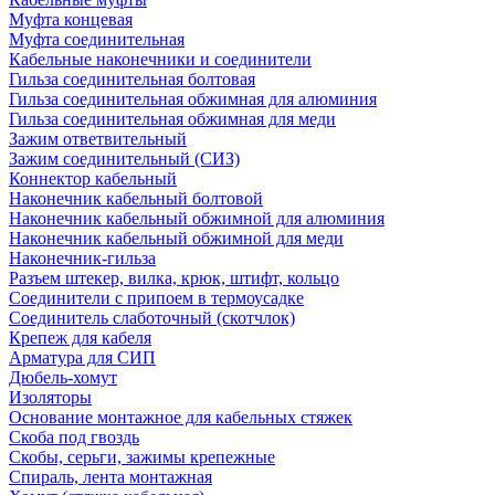
Муфта концевая
Муфта соединительная
Кабельные наконечники и соединители
Гильза соединительная болтовая
Гильза соединительная обжимная для алюминия
Гильза соединительная обжимная для меди
Зажим ответвительный
Зажим соединительный (СИЗ)
Коннектор кабельный
Наконечник кабельный болтовой
Наконечник кабельный обжимной для алюминия
Наконечник кабельный обжимной для меди
Наконечник-гильза
Разъем штекер, вилка, крюк, штифт, кольцо
Соединители с припоем в термоусадке
Соединитель слаботочный (скотчлок)
Крепеж для кабеля
Арматура для СИП
Дюбель-хомут
Изоляторы
Основание монтажное для кабельных стяжек
Скоба под гвоздь
Скобы, серьги, зажимы крепежные
Спираль, лента монтажная