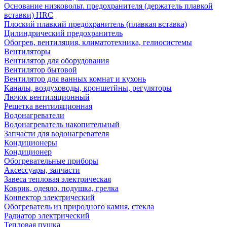
Основание низковольт. предохранителя (держатель плавкой
вставки) HRC
Плоский плавкий предохранитель (плавкая вставка)
Цилиндрический предохранитель
Обогрев, вентиляция, климатотехника, гелиосистемы
Вентиляторы
Вентилятор для оборудования
Вентилятор бытовой
Вентилятор для ванных комнат и кухонь
Каналы, воздуховоды, кроншетйны, регуляторы
Лючок вентиляционный
Решетка вентиляционная
Водонагреватели
Водонагреватель накопительный
Запчасти для водонагревателя
Кондиционеры
Кондиционер
Обогревательные приборы
Аксессуары, запчасти
Завеса тепловая электрическая
Коврик, одеяло, подушка, грелка
Конвектор электрический
Обогреватель из природного камня, стекла
Радиатор электрический
Тепловая пушка