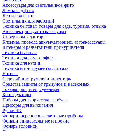
Аксессуары для светильников фито
Лампа свд фито
Лента свд фито
Светильник для растений
Техника бытовая, товары для сада, туризма, отдыха
Автоэлектрика, автоаксессуары
Инверторы, адапторы
Клеммы, провода аккумуляторные, автоаксессуары
Штекеры и разветвители прикуривателя
Техника бытовая
Техника для дома и офиса
Техника для кухни
Техника и инструменты для сада
Насосы
Садовый инструмент и инвентарь
Средства защиты от грызунов и насекомых
Товары для детей, сувениры
Конструкторы
Наборы для творчества, глобусы
Приборы для выжигания
Ручки 3D
Фонари, переносные световые приборы
Фонари универсальные и прочие
Фонарь головной