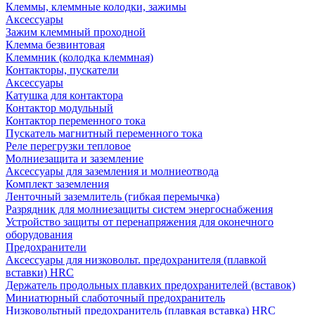
Клеммы, клеммные колодки, зажимы
Аксессуары
Зажим клеммный проходной
Клемма безвинтовая
Клеммник (колодка клеммная)
Контакторы, пускатели
Аксессуары
Катушка для контактора
Контактор модульный
Контактор переменного тока
Пускатель магнитный переменного тока
Реле перегрузки тепловое
Молниезащита и заземление
Аксессуары для заземления и молниеотвода
Комплект заземления
Ленточный заземлитель (гибкая перемычка)
Разрядник для молниезащиты систем энергоснабжения
Устройство защиты от перенапряжения для оконечного
оборудования
Предохранители
Аксессуары для низковольт. предохранителя (плавкой
вставки) HRC
Держатель продольных плавких предохранителей (вставок)
Миниатюрный слаботочный предохранитель
Низковольтный предохранитель (плавкая вставка) HRC