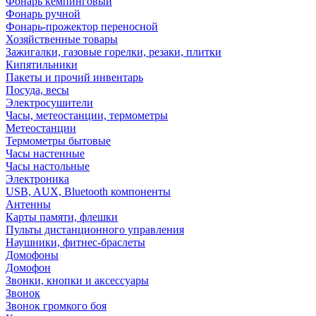
Фонарь кемпинговый
Фонарь ручной
Фонарь-прожектор переносной
Хозяйственные товары
Зажигалки, газовые горелки, резаки, плитки
Кипятильники
Пакеты и прочий инвентарь
Посуда, весы
Электросушители
Часы, метеостанции, термометры
Метеостанции
Термометры бытовые
Часы настенные
Часы настольные
Электроника
USB, AUX, Bluetooth компоненты
Антенны
Карты памяти, флешки
Пульты дистанционного управления
Наушники, фитнес-браслеты
Домофоны
Домофон
Звонки, кнопки и аксессуары
Звонок
Звонок громкого боя