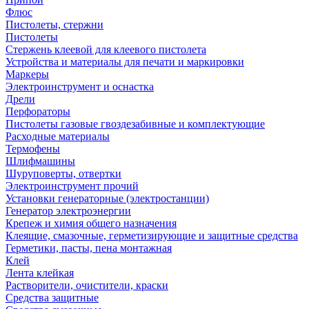
Флюс
Пистолеты, стержни
Пистолеты
Стержень клеевой для клеевого пистолета
Устройства и материалы для печати и маркировки
Маркеры
Электроинструмент и оснастка
Дрели
Перфораторы
Пистолеты газовые гвоздезабивные и комплектующие
Расходные материалы
Термофены
Шлифмашины
Шуруповерты, отвертки
Электроинструмент прочий
Установки генераторные (электростанции)
Генератор электроэнергии
Крепеж и химия общего назначения
Клеящие, смазочные, герметизирующие и защитные средства
Герметики, пасты, пена монтажная
Клей
Лента клейкая
Растворители, очистители, краски
Средства защитные