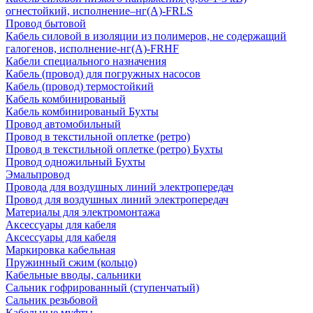
огнестойкий, исполнение–нг(А)-FRLS
Провод бытовой
Кабель силовой в изоляции из полимеров, не содержащий
галогенов, исполнение-нг(А)-FRHF
Кабели специального назначения
Кабель (провод) для погружных насосов
Кабель (провод) термостойкий
Кабель комбинированый
Кабель комбинированый Бухты
Провод автомобильный
Провод в текстильной оплетке (ретро)
Провод в текстильной оплетке (ретро) Бухты
Провод одножильный Бухты
Эмальпровод
Провода для воздушных линий электропередач
Провод для воздушных линий электропередач
Материалы для электромонтажа
Аксессуары для кабеля
Аксессуары для кабеля
Маркировка кабельная
Пружинный сжим (кольцо)
Кабельные вводы, сальники
Сальник гофрированный (ступенчатый)
Сальник резьбовой
Кабельные муфты