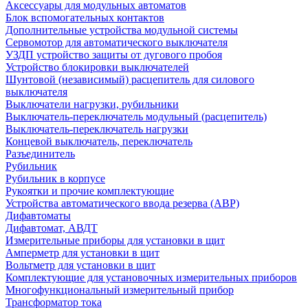
Аксессуары для модульных автоматов
Блок вспомогательных контактов
Дополнительные устройства модульной системы
Сервомотор для автоматического выключателя
УЗДП устройство защиты от дугового пробоя
Устройство блокировки выключателей
Шунтовой (независимый) расцепитель для силового
выключателя
Выключатели нагрузки, рубильники
Выключатель-переключатель модульный (расцепитель)
Выключатель-переключатель нагрузки
Концевой выключатель, переключатель
Разъединитель
Рубильник
Рубильник в корпусе
Рукоятки и прочие комплектующие
Устройства автоматического ввода резерва (АВР)
Дифавтоматы
Дифавтомат, АВДТ
Измерительные приборы для установки в щит
Амперметр для установки в щит
Вольтметр для установки в щит
Комплектующие для установочных измерительных приборов
Многофункциональный измерительный прибор
Трансформатор тока