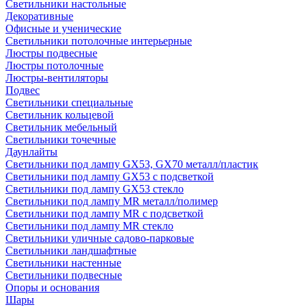
Светильники настольные
Декоративные
Офисные и ученические
Светильники потолочные интерьерные
Люстры подвесные
Люстры потолочные
Люстры-вентиляторы
Подвес
Светильники специальные
Светильник кольцевой
Светильник мебельный
Светильники точечные
Даунлайты
Светильники под лампу GX53, GX70 металл/пластик
Светильники под лампу GX53 с подсветкой
Светильники под лампу GX53 стекло
Светильники под лампу MR металл/полимер
Светильники под лампу MR с подсветкой
Светильники под лампу MR стекло
Светильники уличные садово-парковые
Светильники ландшафтные
Светильники настенные
Светильники подвесные
Опоры и основания
Шары