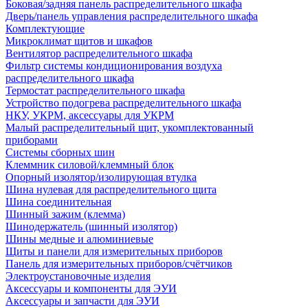
Боковая/задняя панель распределительного шкафа
Дверь/панель управления распределительного шкафа
Комплектующие
Микроклимат щитов и шкафов
Вентилятор распределительного шкафа
Фильтр системы кондиционирования воздуха
распределительного шкафа
Термостат распределительного шкафа
Устройство подогрева распределительного шкафа
НКУ, УКРМ, аксессуары для УКРМ
Малый распределительный щит, укомплектованный
приборами
Системы сборных шин
Клеммник силовой/клеммный блок
Опорный изолятор/изолирующая втулка
Шина нулевая для распределительного щита
Шина соединительная
Шинный зажим (клемма)
Шинодержатель (шинный изолятор)
Шины медные и алюминиевые
Щиты и панели для измерительных приборов
Панель для измерительных приборов/счётчиков
Электроустановочные изделия
Аксессуары и компоненты для ЭУИ
Аксессуары и запчасти для ЭУИ