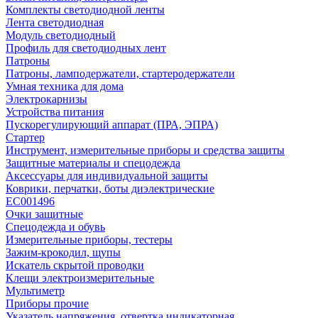
Комплекты светодиодной ленты
Лента светодиодная
Модуль светодиодный
Профиль для светодиодных лент
Патроны
Патроны, ламподержатели, стартеродержатели
Умная техника для дома
Электрокарнизы
Устройства питания
Пускорегулирующий аппарат (ПРА, ЭПРА)
Стартер
Инструмент, измерительные приборы и средства защиты
Защитные материалы и спецодежда
Аксессуары для индивидуальной защиты
Коврики, перчатки, боты диэлектрические
EC001496
Очки защитные
Спецодежда и обувь
Измерительные приборы, тестеры
Зажим-крокодил, щупы
Искатель скрытой проводки
Клещи электроизмерительные
Мультиметр
Приборы прочие
Указатель напряжения, отвертка индикаторная