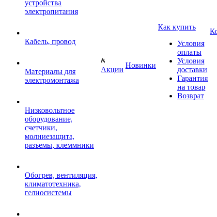
устройства
электропитания
Как купить
К
Кабель, провод
Условия
оплаты
Условия
Новинки
Акции
доставки
Материалы для
Гарантия
электромонтажа
на товар
Возврат
Низковольтное
оборудование,
счетчики,
молниезащита,
разъемы, клеммники
Обогрев, вентиляция,
климатотехника,
гелиосистемы