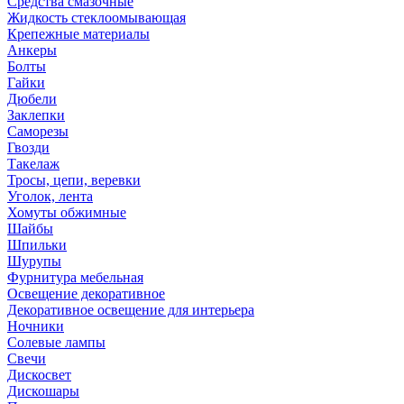
Средства смазочные
Жидкость стеклоомывающая
Крепежные материалы
Анкеры
Болты
Гайки
Дюбели
Заклепки
Саморезы
Гвозди
Такелаж
Тросы, цепи, веревки
Уголок, лента
Хомуты обжимные
Шайбы
Шпильки
Шурупы
Фурнитура мебельная
Освещение декоративное
Декоративное освещение для интерьера
Ночники
Солевые лампы
Свечи
Дискосвет
Дискошары