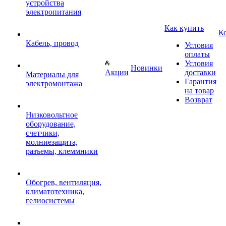
устройства
электропитания
Как купить
К
Кабель, провод
Условия
оплаты
Условия
Новинки
Акции
доставки
Материалы для
Гарантия
электромонтажа
на товар
Возврат
Низковольтное
оборудование,
счетчики,
молниезащита,
разъемы, клеммники
Обогрев, вентиляция,
климатотехника,
гелиосистемы