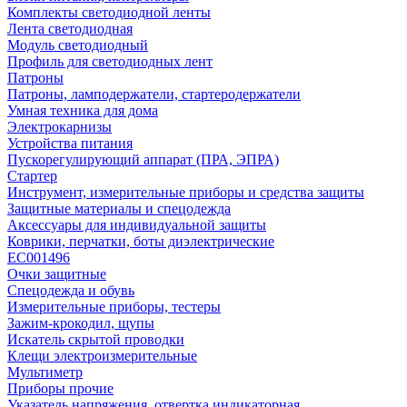
Комплекты светодиодной ленты
Лента светодиодная
Модуль светодиодный
Профиль для светодиодных лент
Патроны
Патроны, ламподержатели, стартеродержатели
Умная техника для дома
Электрокарнизы
Устройства питания
Пускорегулирующий аппарат (ПРА, ЭПРА)
Стартер
Инструмент, измерительные приборы и средства защиты
Защитные материалы и спецодежда
Аксессуары для индивидуальной защиты
Коврики, перчатки, боты диэлектрические
EC001496
Очки защитные
Спецодежда и обувь
Измерительные приборы, тестеры
Зажим-крокодил, щупы
Искатель скрытой проводки
Клещи электроизмерительные
Мультиметр
Приборы прочие
Указатель напряжения, отвертка индикаторная