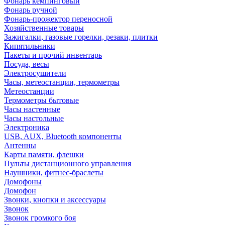
Фонарь кемпинговый
Фонарь ручной
Фонарь-прожектор переносной
Хозяйственные товары
Зажигалки, газовые горелки, резаки, плитки
Кипятильники
Пакеты и прочий инвентарь
Посуда, весы
Электросушители
Часы, метеостанции, термометры
Метеостанции
Термометры бытовые
Часы настенные
Часы настольные
Электроника
USB, AUX, Bluetooth компоненты
Антенны
Карты памяти, флешки
Пульты дистанционного управления
Наушники, фитнес-браслеты
Домофоны
Домофон
Звонки, кнопки и аксессуары
Звонок
Звонок громкого боя