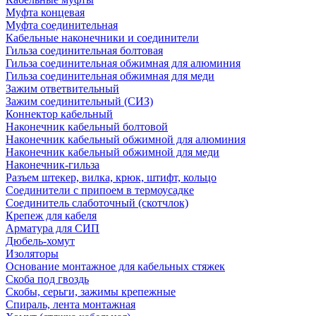
Муфта концевая
Муфта соединительная
Кабельные наконечники и соединители
Гильза соединительная болтовая
Гильза соединительная обжимная для алюминия
Гильза соединительная обжимная для меди
Зажим ответвительный
Зажим соединительный (СИЗ)
Коннектор кабельный
Наконечник кабельный болтовой
Наконечник кабельный обжимной для алюминия
Наконечник кабельный обжимной для меди
Наконечник-гильза
Разъем штекер, вилка, крюк, штифт, кольцо
Соединители с припоем в термоусадке
Соединитель слаботочный (скотчлок)
Крепеж для кабеля
Арматура для СИП
Дюбель-хомут
Изоляторы
Основание монтажное для кабельных стяжек
Скоба под гвоздь
Скобы, серьги, зажимы крепежные
Спираль, лента монтажная