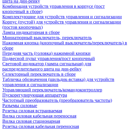
щита на дин-рейку
Комбинация устройств управления в корпусе (пост
кнопочный в сборе)
Комплектующие для устройств управления и сигнализации
Корпус (пустой) для устройств управления и сигнализации
(постов кнопочных)
Лампа индикаторная в сборе
Миниатюрный выключатель, переключатель
Нажимная кнопка (кнопочный выключатель/переключатель) в
сборе
Передняя часть (головка) нажимной кнопки
Подвесной пульт управления/пост кнопочный
Световой индикатор (лампа сигнальная) для
распределительного щита на дин-рейку
Селекторный переключатель в сборе
Табличка обозначения (шильдик-вставка) для устройств
управления и сигнализации
Управляющий переключатель/командоконтроллер
Пускорегулирующая аппаратура
Частотный преобразователь (преобразователь частоты)
Разъемы силовые
Розетка силовая встраиваемая
Вилка силовая кабельная переносная
Вилка силовая стационарная
Розетка силовая кабельная переносная