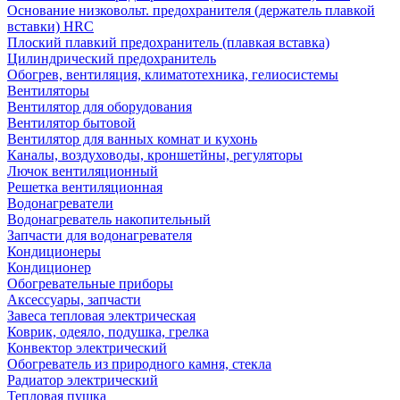
Основание низковольт. предохранителя (держатель плавкой
вставки) HRC
Плоский плавкий предохранитель (плавкая вставка)
Цилиндрический предохранитель
Обогрев, вентиляция, климатотехника, гелиосистемы
Вентиляторы
Вентилятор для оборудования
Вентилятор бытовой
Вентилятор для ванных комнат и кухонь
Каналы, воздуховоды, кроншетйны, регуляторы
Лючок вентиляционный
Решетка вентиляционная
Водонагреватели
Водонагреватель накопительный
Запчасти для водонагревателя
Кондиционеры
Кондиционер
Обогревательные приборы
Аксессуары, запчасти
Завеса тепловая электрическая
Коврик, одеяло, подушка, грелка
Конвектор электрический
Обогреватель из природного камня, стекла
Радиатор электрический
Тепловая пушка