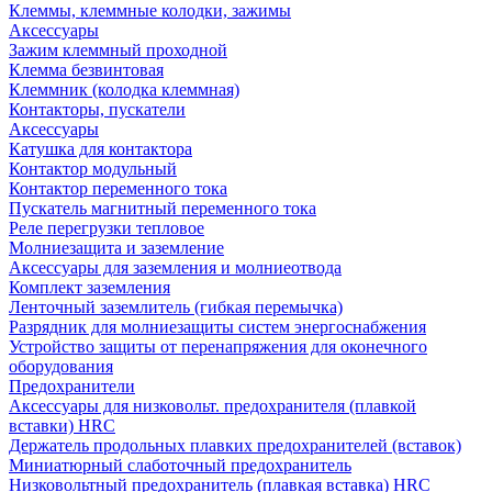
Клеммы, клеммные колодки, зажимы
Аксессуары
Зажим клеммный проходной
Клемма безвинтовая
Клеммник (колодка клеммная)
Контакторы, пускатели
Аксессуары
Катушка для контактора
Контактор модульный
Контактор переменного тока
Пускатель магнитный переменного тока
Реле перегрузки тепловое
Молниезащита и заземление
Аксессуары для заземления и молниеотвода
Комплект заземления
Ленточный заземлитель (гибкая перемычка)
Разрядник для молниезащиты систем энергоснабжения
Устройство защиты от перенапряжения для оконечного
оборудования
Предохранители
Аксессуары для низковольт. предохранителя (плавкой
вставки) HRC
Держатель продольных плавких предохранителей (вставок)
Миниатюрный слаботочный предохранитель
Низковольтный предохранитель (плавкая вставка) HRC