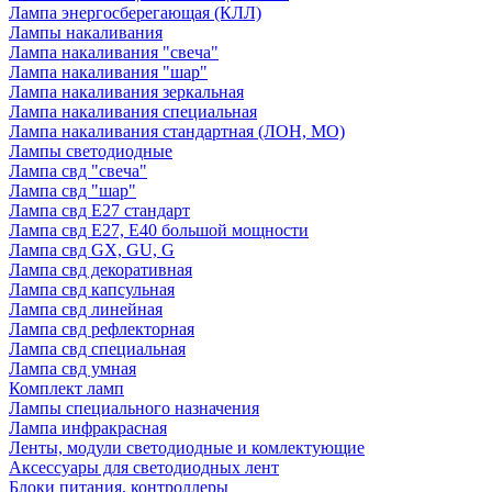
Лампа энергосберегающая (КЛЛ)
Лампы накаливания
Лампа накаливания "свеча"
Лампа накаливания "шар"
Лампа накаливания зеркальная
Лампа накаливания специальная
Лампа накаливания стандартная (ЛОН, МО)
Лампы светодиодные
Лампа свд "свеча"
Лампа свд "шар"
Лампа свд E27 стандарт
Лампа свд E27, Е40 большой мощности
Лампа свд GX, GU, G
Лампа свд декоративная
Лампа свд капсульная
Лампа свд линейная
Лампа свд рефлекторная
Лампа свд специальная
Лампа свд умная
Комплект ламп
Лампы специального назначения
Лампа инфракрасная
Ленты, модули светодиодные и комлектующие
Аксессуары для светодиодных лент
Блоки питания, контроллеры