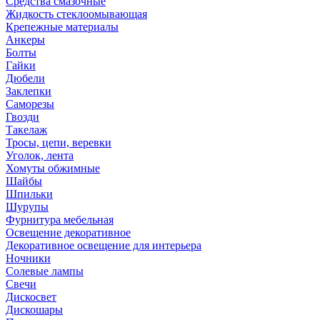
Средства смазочные
Жидкость стеклоомывающая
Крепежные материалы
Анкеры
Болты
Гайки
Дюбели
Заклепки
Саморезы
Гвозди
Такелаж
Тросы, цепи, веревки
Уголок, лента
Хомуты обжимные
Шайбы
Шпильки
Шурупы
Фурнитура мебельная
Освещение декоративное
Декоративное освещение для интерьера
Ночники
Солевые лампы
Свечи
Дискосвет
Дискошары