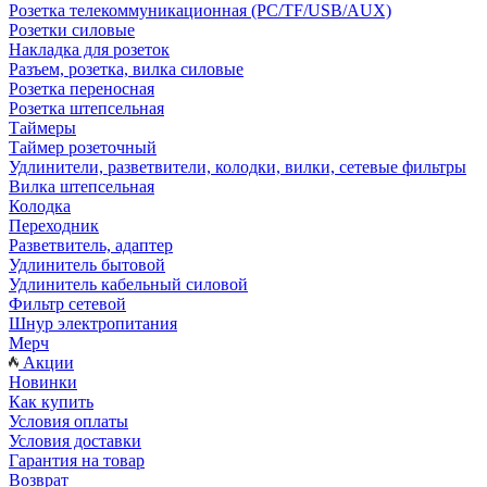
Розетка телекоммуникационная (PC/TF/USB/AUX)
Розетки силовые
Накладка для розеток
Разъем, розетка, вилка силовые
Розетка переносная
Розетка штепсельная
Таймеры
Таймер розеточный
Удлинители, разветвители, колодки, вилки, сетевые фильтры
Вилка штепсельная
Колодка
Переходник
Разветвитель, адаптер
Удлинитель бытовой
Удлинитель кабельный силовой
Фильтр сетевой
Шнур электропитания
Мерч
Акции
Новинки
Как купить
Условия оплаты
Условия доставки
Гарантия на товар
Возврат