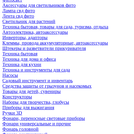
Аксессуары для светильников фито
Лампа свд фито
Лента свд фито
Светильник для растений
Техника бытовая, товары для сада, туризма, отдыха
Автоэлектрика, автоаксессуары
Инверторы, адапторы
Клеммы, провода аккумуляторные, автоаксессуары
Штекеры и разветвители прикуривателя
Техника бытовая
Техника для дома и офиса
Техника для кухни
Техника и инструменты для сада
Насосы
Садовый инструмент и инвентарь
Средства защиты от грызунов и насекомых
Товары для детей, сувениры
Конструкторы
Наборы для творчества, глобусы
Приборы для выжигания
Ручки 3D
Фонари, переносные световые приборы
Фонари универсальные и прочие
Фонарь головной