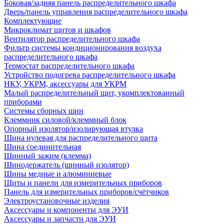
Боковая/задняя панель распределительного шкафа
Дверь/панель управления распределительного шкафа
Комплектующие
Микроклимат щитов и шкафов
Вентилятор распределительного шкафа
Фильтр системы кондиционирования воздуха
распределительного шкафа
Термостат распределительного шкафа
Устройство подогрева распределительного шкафа
НКУ, УКРМ, аксессуары для УКРМ
Малый распределительный щит, укомплектованный
приборами
Системы сборных шин
Клеммник силовой/клеммный блок
Опорный изолятор/изолирующая втулка
Шина нулевая для распределительного щита
Шина соединительная
Шинный зажим (клемма)
Шинодержатель (шинный изолятор)
Шины медные и алюминиевые
Щиты и панели для измерительных приборов
Панель для измерительных приборов/счётчиков
Электроустановочные изделия
Аксессуары и компоненты для ЭУИ
Аксессуары и запчасти для ЭУИ