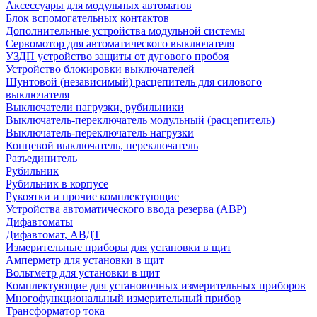
Аксессуары для модульных автоматов
Блок вспомогательных контактов
Дополнительные устройства модульной системы
Сервомотор для автоматического выключателя
УЗДП устройство защиты от дугового пробоя
Устройство блокировки выключателей
Шунтовой (независимый) расцепитель для силового
выключателя
Выключатели нагрузки, рубильники
Выключатель-переключатель модульный (расцепитель)
Выключатель-переключатель нагрузки
Концевой выключатель, переключатель
Разъединитель
Рубильник
Рубильник в корпусе
Рукоятки и прочие комплектующие
Устройства автоматического ввода резерва (АВР)
Дифавтоматы
Дифавтомат, АВДТ
Измерительные приборы для установки в щит
Амперметр для установки в щит
Вольтметр для установки в щит
Комплектующие для установочных измерительных приборов
Многофункциональный измерительный прибор
Трансформатор тока