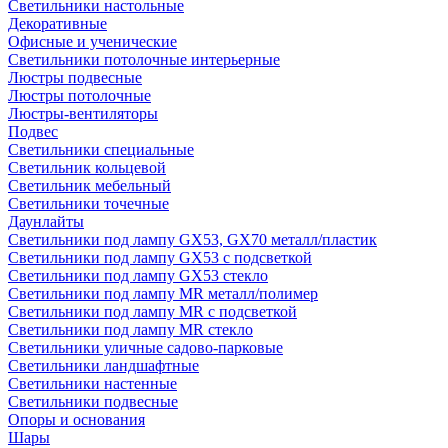
Светильники настольные
Декоративные
Офисные и ученические
Светильники потолочные интерьерные
Люстры подвесные
Люстры потолочные
Люстры-вентиляторы
Подвес
Светильники специальные
Светильник кольцевой
Светильник мебельный
Светильники точечные
Даунлайты
Светильники под лампу GX53, GX70 металл/пластик
Светильники под лампу GX53 с подсветкой
Светильники под лампу GX53 стекло
Светильники под лампу MR металл/полимер
Светильники под лампу MR с подсветкой
Светильники под лампу MR стекло
Светильники уличные садово-парковые
Светильники ландшафтные
Светильники настенные
Светильники подвесные
Опоры и основания
Шары