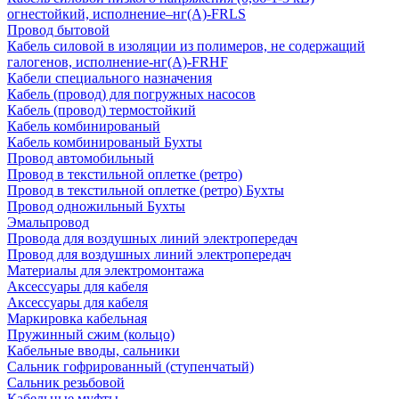
огнестойкий, исполнение–нг(А)-FRLS
Провод бытовой
Кабель силовой в изоляции из полимеров, не содержащий
галогенов, исполнение-нг(А)-FRHF
Кабели специального назначения
Кабель (провод) для погружных насосов
Кабель (провод) термостойкий
Кабель комбинированый
Кабель комбинированый Бухты
Провод автомобильный
Провод в текстильной оплетке (ретро)
Провод в текстильной оплетке (ретро) Бухты
Провод одножильный Бухты
Эмальпровод
Провода для воздушных линий электропередач
Провод для воздушных линий электропередач
Материалы для электромонтажа
Аксессуары для кабеля
Аксессуары для кабеля
Маркировка кабельная
Пружинный сжим (кольцо)
Кабельные вводы, сальники
Сальник гофрированный (ступенчатый)
Сальник резьбовой
Кабельные муфты