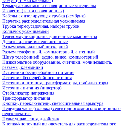
Хомут (стяжка кабельная)
Термоусаживаемые и изоляционные материалы
Изолента (лента изоляционная)
Кабельная изолирующая трубка (кембрик)
Перчатка распределительная усаживаемая
Трубка термоусадочная, наборы трубок
Колпачок усаживаемый
Телекоммуникационные, антенные компоненты
Делители, ответвители антенные
Разъем коаксиальный штекерный
Разъем телефонный, компьютерный, антенный
Шнур телефонный, аудио, видео, компьютерный
Низковольтное оборудование, счетчики, молниезащита,
разъемы, клеммники
Источники бесперебойного питания
Источник бесперебойного питания
Источники питания, трансформаторы, стабилизаторы
Источник питания (инвертор)
Стабилизатор напряжения
Трансформатор питания
Кнопки, переключатели, светосигнальная арматура
Передняя часть (головка) селекторного/многопозиционного
переключателя
Пульт управления, джойстик
Кнопка/кнопочный выключатель для распределительного