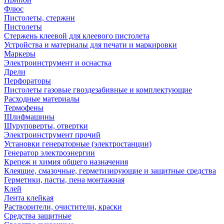
Флюс
Пистолеты, стержни
Пистолеты
Стержень клеевой для клеевого пистолета
Устройства и материалы для печати и маркировки
Маркеры
Электроинструмент и оснастка
Дрели
Перфораторы
Пистолеты газовые гвоздезабивные и комплектующие
Расходные материалы
Термофены
Шлифмашины
Шуруповерты, отвертки
Электроинструмент прочий
Установки генераторные (электростанции)
Генератор электроэнергии
Крепеж и химия общего назначения
Клеящие, смазочные, герметизирующие и защитные средства
Герметики, пасты, пена монтажная
Клей
Лента клейкая
Растворители, очистители, краски
Средства защитные