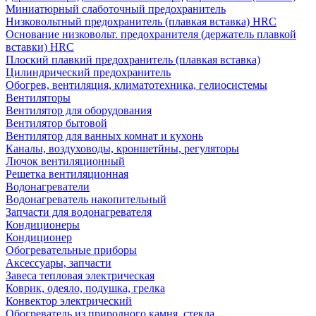
Миниатюрный слаботочный предохранитель
Низковольтный предохранитель (плавкая вставка) HRC
Основание низковольт. предохранителя (держатель плавкой
вставки) HRC
Плоский плавкий предохранитель (плавкая вставка)
Цилиндрический предохранитель
Обогрев, вентиляция, климатотехника, гелиосистемы
Вентиляторы
Вентилятор для оборудования
Вентилятор бытовой
Вентилятор для ванных комнат и кухонь
Каналы, воздуховоды, кроншетйны, регуляторы
Лючок вентиляционный
Решетка вентиляционная
Водонагреватели
Водонагреватель накопительный
Запчасти для водонагревателя
Кондиционеры
Кондиционер
Обогревательные приборы
Аксессуары, запчасти
Завеса тепловая электрическая
Коврик, одеяло, подушка, грелка
Конвектор электрический
Обогреватель из природного камня, стекла