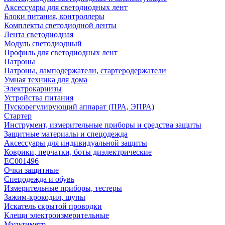
Аксессуары для светодиодных лент
Блоки питания, контроллеры
Комплекты светодиодной ленты
Лента светодиодная
Модуль светодиодный
Профиль для светодиодных лент
Патроны
Патроны, ламподержатели, стартеродержатели
Умная техника для дома
Электрокарнизы
Устройства питания
Пускорегулирующий аппарат (ПРА, ЭПРА)
Стартер
Инструмент, измерительные приборы и средства защиты
Защитные материалы и спецодежда
Аксессуары для индивидуальной защиты
Коврики, перчатки, боты диэлектрические
EC001496
Очки защитные
Спецодежда и обувь
Измерительные приборы, тестеры
Зажим-крокодил, щупы
Искатель скрытой проводки
Клещи электроизмерительные
Мультиметр