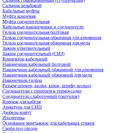
Сальник гофрированный (ступенчатый)
Сальник резьбовой
Кабельные муфты
Муфта концевая
Муфта соединительная
Кабельные наконечники и соединители
Гильза соединительная болтовая
Гильза соединительная обжимная для алюминия
Гильза соединительная обжимная для меди
Зажим ответвительный
Зажим соединительный (СИЗ)
Коннектор кабельный
Наконечник кабельный болтовой
Наконечник кабельный обжимной для алюминия
Наконечник кабельный обжимной для меди
Наконечник-гильза
Разъем штекер, вилка, крюк, штифт, кольцо
Соединители с припоем в термоусадке
Соединитель слаботочный (скотчлок)
Крепеж для кабеля
Арматура для СИП
Дюбель-хомут
Изоляторы
Основание монтажное для кабельных стяжек
Скоба под гвоздь