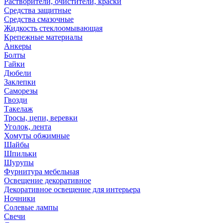
Растворители, очистители, краски
Средства защитные
Средства смазочные
Жидкость стеклоомывающая
Крепежные материалы
Анкеры
Болты
Гайки
Дюбели
Заклепки
Саморезы
Гвозди
Такелаж
Тросы, цепи, веревки
Уголок, лента
Хомуты обжимные
Шайбы
Шпильки
Шурупы
Фурнитура мебельная
Освещение декоративное
Декоративное освещение для интерьера
Ночники
Солевые лампы
Свечи