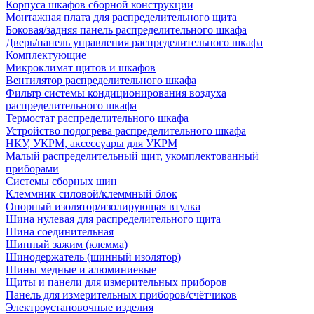
Корпуса шкафов сборной конструкции
Монтажная плата для распределительного щита
Боковая/задняя панель распределительного шкафа
Дверь/панель управления распределительного шкафа
Комплектующие
Микроклимат щитов и шкафов
Вентилятор распределительного шкафа
Фильтр системы кондиционирования воздуха
распределительного шкафа
Термостат распределительного шкафа
Устройство подогрева распределительного шкафа
НКУ, УКРМ, аксессуары для УКРМ
Малый распределительный щит, укомплектованный
приборами
Системы сборных шин
Клеммник силовой/клеммный блок
Опорный изолятор/изолирующая втулка
Шина нулевая для распределительного щита
Шина соединительная
Шинный зажим (клемма)
Шинодержатель (шинный изолятор)
Шины медные и алюминиевые
Щиты и панели для измерительных приборов
Панель для измерительных приборов/счётчиков
Электроустановочные изделия