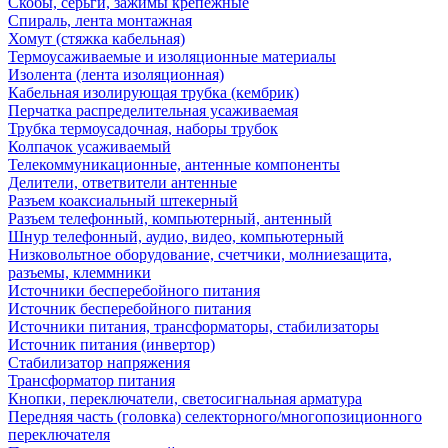
Скобы, серьги, зажимы крепежные
Спираль, лента монтажная
Хомут (стяжка кабельная)
Термоусаживаемые и изоляционные материалы
Изолента (лента изоляционная)
Кабельная изолирующая трубка (кембрик)
Перчатка распределительная усаживаемая
Трубка термоусадочная, наборы трубок
Колпачок усаживаемый
Телекоммуникационные, антенные компоненты
Делители, ответвители антенные
Разъем коаксиальный штекерный
Разъем телефонный, компьютерный, антенный
Шнур телефонный, аудио, видео, компьютерный
Низковольтное оборудование, счетчики, молниезащита,
разъемы, клеммники
Источники бесперебойного питания
Источник бесперебойного питания
Источники питания, трансформаторы, стабилизаторы
Источник питания (инвертор)
Стабилизатор напряжения
Трансформатор питания
Кнопки, переключатели, светосигнальная арматура
Передняя часть (головка) селекторного/многопозиционного
переключателя