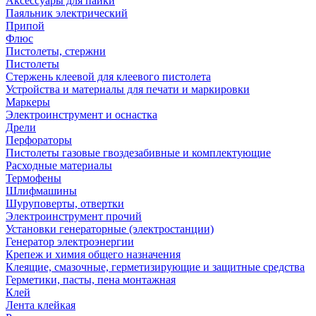
Аксессуары для пайки
Паяльник электрический
Припой
Флюс
Пистолеты, стержни
Пистолеты
Стержень клеевой для клеевого пистолета
Устройства и материалы для печати и маркировки
Маркеры
Электроинструмент и оснастка
Дрели
Перфораторы
Пистолеты газовые гвоздезабивные и комплектующие
Расходные материалы
Термофены
Шлифмашины
Шуруповерты, отвертки
Электроинструмент прочий
Установки генераторные (электростанции)
Генератор электроэнергии
Крепеж и химия общего назначения
Клеящие, смазочные, герметизирующие и защитные средства
Герметики, пасты, пена монтажная
Клей
Лента клейкая