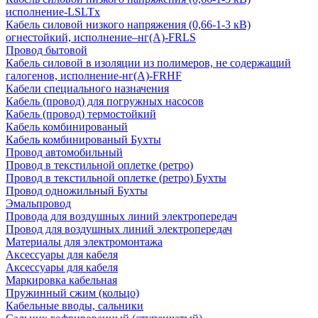
исполнение-LSLTx
Кабель силовой низкого напряжения (0,66-1-3 кВ)
огнестойкий, исполнение–нг(А)-FRLS
Провод бытовой
Кабель силовой в изоляции из полимеров, не содержащий
галогенов, исполнение-нг(А)-FRHF
Кабели специального назначения
Кабель (провод) для погружных насосов
Кабель (провод) термостойкий
Кабель комбинированый
Кабель комбинированый Бухты
Провод автомобильный
Провод в текстильной оплетке (ретро)
Провод в текстильной оплетке (ретро) Бухты
Провод одножильный Бухты
Эмальпровод
Провода для воздушных линий электропередач
Провод для воздушных линий электропередач
Материалы для электромонтажа
Аксессуары для кабеля
Аксессуары для кабеля
Маркировка кабельная
Пружинный сжим (кольцо)
Кабельные вводы, сальники