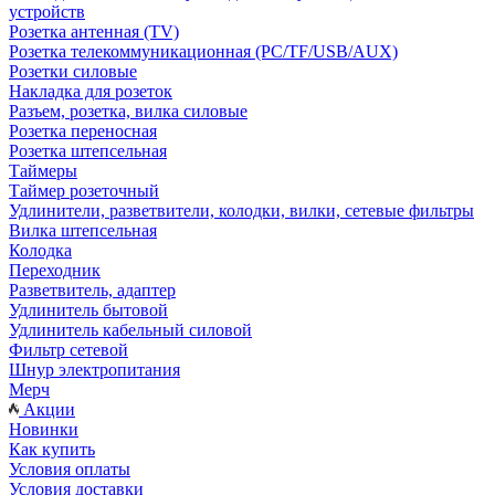
устройств
Розетка антенная (TV)
Розетка телекоммуникационная (PC/TF/USB/AUX)
Розетки силовые
Накладка для розеток
Разъем, розетка, вилка силовые
Розетка переносная
Розетка штепсельная
Таймеры
Таймер розеточный
Удлинители, разветвители, колодки, вилки, сетевые фильтры
Вилка штепсельная
Колодка
Переходник
Разветвитель, адаптер
Удлинитель бытовой
Удлинитель кабельный силовой
Фильтр сетевой
Шнур электропитания
Мерч
Акции
Новинки
Как купить
Условия оплаты
Условия доставки