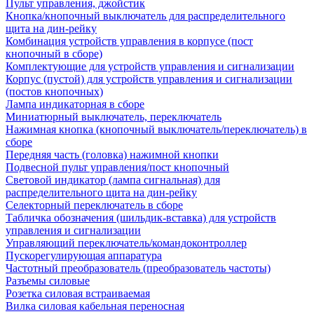
Пульт управления, джойстик
Кнопка/кнопочный выключатель для распределительного
щита на дин-рейку
Комбинация устройств управления в корпусе (пост
кнопочный в сборе)
Комплектующие для устройств управления и сигнализации
Корпус (пустой) для устройств управления и сигнализации
(постов кнопочных)
Лампа индикаторная в сборе
Миниатюрный выключатель, переключатель
Нажимная кнопка (кнопочный выключатель/переключатель) в
сборе
Передняя часть (головка) нажимной кнопки
Подвесной пульт управления/пост кнопочный
Световой индикатор (лампа сигнальная) для
распределительного щита на дин-рейку
Селекторный переключатель в сборе
Табличка обозначения (шильдик-вставка) для устройств
управления и сигнализации
Управляющий переключатель/командоконтроллер
Пускорегулирующая аппаратура
Частотный преобразователь (преобразователь частоты)
Разъемы силовые
Розетка силовая встраиваемая
Вилка силовая кабельная переносная