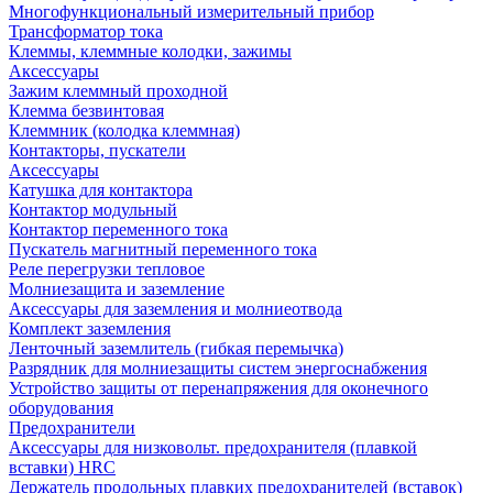
Многофункциональный измерительный прибор
Трансформатор тока
Клеммы, клеммные колодки, зажимы
Аксессуары
Зажим клеммный проходной
Клемма безвинтовая
Клеммник (колодка клеммная)
Контакторы, пускатели
Аксессуары
Катушка для контактора
Контактор модульный
Контактор переменного тока
Пускатель магнитный переменного тока
Реле перегрузки тепловое
Молниезащита и заземление
Аксессуары для заземления и молниеотвода
Комплект заземления
Ленточный заземлитель (гибкая перемычка)
Разрядник для молниезащиты систем энергоснабжения
Устройство защиты от перенапряжения для оконечного
оборудования
Предохранители
Аксессуары для низковольт. предохранителя (плавкой
вставки) HRC
Держатель продольных плавких предохранителей (вставок)