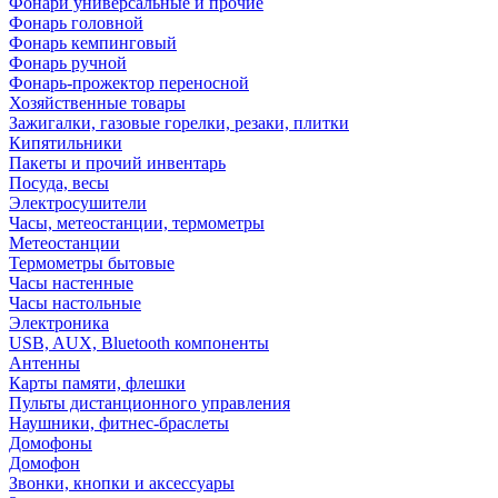
Фонари универсальные и прочие
Фонарь головной
Фонарь кемпинговый
Фонарь ручной
Фонарь-прожектор переносной
Хозяйственные товары
Зажигалки, газовые горелки, резаки, плитки
Кипятильники
Пакеты и прочий инвентарь
Посуда, весы
Электросушители
Часы, метеостанции, термометры
Метеостанции
Термометры бытовые
Часы настенные
Часы настольные
Электроника
USB, AUX, Bluetooth компоненты
Антенны
Карты памяти, флешки
Пульты дистанционного управления
Наушники, фитнес-браслеты
Домофоны
Домофон
Звонки, кнопки и аксессуары