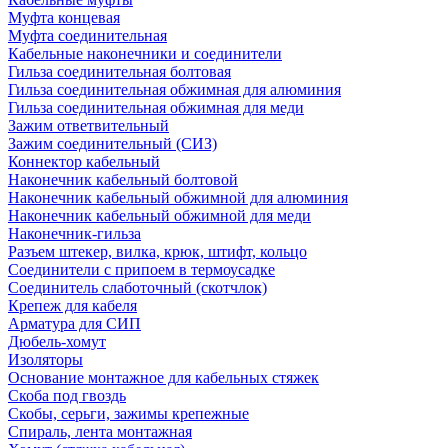
Муфта концевая
Муфта соединительная
Кабельные наконечники и соединители
Гильза соединительная болтовая
Гильза соединительная обжимная для алюминия
Гильза соединительная обжимная для меди
Зажим ответвительный
Зажим соединительный (СИЗ)
Коннектор кабельный
Наконечник кабельный болтовой
Наконечник кабельный обжимной для алюминия
Наконечник кабельный обжимной для меди
Наконечник-гильза
Разъем штекер, вилка, крюк, штифт, кольцо
Соединители с припоем в термоусадке
Соединитель слаботочный (скотчлок)
Крепеж для кабеля
Арматура для СИП
Дюбель-хомут
Изоляторы
Основание монтажное для кабельных стяжек
Скоба под гвоздь
Скобы, серьги, зажимы крепежные
Спираль, лента монтажная