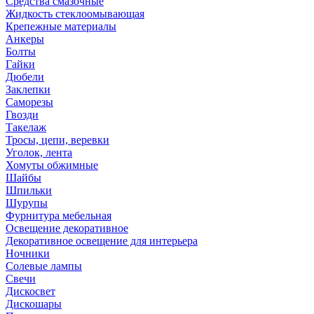
Средства смазочные
Жидкость стеклоомывающая
Крепежные материалы
Анкеры
Болты
Гайки
Дюбели
Заклепки
Саморезы
Гвозди
Такелаж
Тросы, цепи, веревки
Уголок, лента
Хомуты обжимные
Шайбы
Шпильки
Шурупы
Фурнитура мебельная
Освещение декоративное
Декоративное освещение для интерьера
Ночники
Солевые лампы
Свечи
Дискосвет
Дискошары