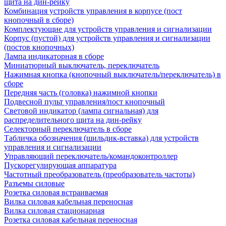
щита на дин-рейку
Комбинация устройств управления в корпусе (пост
кнопочный в сборе)
Комплектующие для устройств управления и сигнализации
Корпус (пустой) для устройств управления и сигнализации
(постов кнопочных)
Лампа индикаторная в сборе
Миниатюрный выключатель, переключатель
Нажимная кнопка (кнопочный выключатель/переключатель) в
сборе
Передняя часть (головка) нажимной кнопки
Подвесной пульт управления/пост кнопочный
Световой индикатор (лампа сигнальная) для
распределительного щита на дин-рейку
Селекторный переключатель в сборе
Табличка обозначения (шильдик-вставка) для устройств
управления и сигнализации
Управляющий переключатель/командоконтроллер
Пускорегулирующая аппаратура
Частотный преобразователь (преобразователь частоты)
Разъемы силовые
Розетка силовая встраиваемая
Вилка силовая кабельная переносная
Вилка силовая стационарная
Розетка силовая кабельная переносная