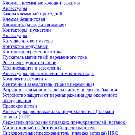
Клеммы, клеммные колодки, зажимы
Аксессуары
Зажим клеммный проходной
Клемма безвинтовая
Клеммник (колодка клеммная)
Контакторы, пускатели
Аксессуары
Катушка для контактора
Контактор модульный
Контактор переменного тока
Пускатель магнитный переменного тока
Реле перегрузки тепловое
Молниезащита и заземление
Аксессуары для заземления и молниеотвода
Комплект заземления
Ленточный заземлитель (гибкая перемычка)
Разрядник для молниезащиты систем энергоснабжения
Устройство защиты от перенапряжения для оконечного
оборудования
Предохранители
Аксессуары для низковольт. предохранителя (плавкой
вставки) HRC
Держатель продольных плавких предохранителей (вставок)
Миниатюрный слаботочный предохранитель
Низковольтный предохранитель (плавкая вставка) HRC