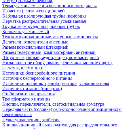
Хомут (стяжка кабельная)
Термоусаживаемые и изоляционные материалы
Изолента (лента изоляционная)
Кабельная изолирующая трубка (кембрик)
Перчатка распределительная усаживаемая
Трубка термоусадочная, наборы трубок
Колпачок усаживаемый
Телекоммуникационные, антенные компоненты
Делители, ответвители антенные
Разъем коаксиальный штекерный
Разъем телефонный, компьютерный, антенный
Шнур телефонный, аудио, видео, компьютерный
Низковольтное оборудование, счетчики, молниезащита,
разъемы, клеммники
Источники бесперебойного питания
Источник бесперебойного питания
Источники питания, трансформаторы, стабилизаторы
Источник питания (инвертор)
Стабилизатор напряжения
Трансформатор питания
Кнопки, переключатели, светосигнальная арматура
Передняя часть (головка) селекторного/многопозиционного
переключателя
Пульт управления, джойстик
Кнопка/кнопочный выключатель для распределительного