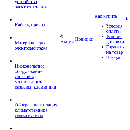
устройства
электропитания
Как купить
К
Кабель, провод
Условия
оплаты
Условия
Новинки
Акции
доставки
Материалы для
Гарантия
электромонтажа
на товар
Возврат
Низковольтное
оборудование,
счетчики,
молниезащита,
разъемы, клеммники
Обогрев, вентиляция,
климатотехника,
гелиосистемы