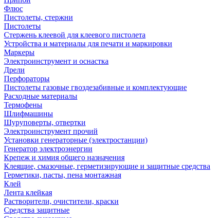
Флюс
Пистолеты, стержни
Пистолеты
Стержень клеевой для клеевого пистолета
Устройства и материалы для печати и маркировки
Маркеры
Электроинструмент и оснастка
Дрели
Перфораторы
Пистолеты газовые гвоздезабивные и комплектующие
Расходные материалы
Термофены
Шлифмашины
Шуруповерты, отвертки
Электроинструмент прочий
Установки генераторные (электростанции)
Генератор электроэнергии
Крепеж и химия общего назначения
Клеящие, смазочные, герметизирующие и защитные средства
Герметики, пасты, пена монтажная
Клей
Лента клейкая
Растворители, очистители, краски
Средства защитные