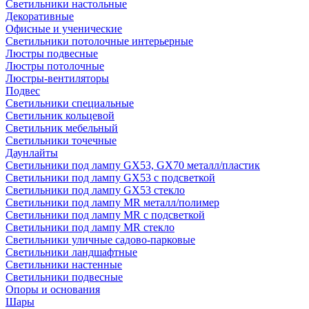
Светильники настольные
Декоративные
Офисные и ученические
Светильники потолочные интерьерные
Люстры подвесные
Люстры потолочные
Люстры-вентиляторы
Подвес
Светильники специальные
Светильник кольцевой
Светильник мебельный
Светильники точечные
Даунлайты
Светильники под лампу GX53, GX70 металл/пластик
Светильники под лампу GX53 с подсветкой
Светильники под лампу GX53 стекло
Светильники под лампу MR металл/полимер
Светильники под лампу MR с подсветкой
Светильники под лампу MR стекло
Светильники уличные садово-парковые
Светильники ландшафтные
Светильники настенные
Светильники подвесные
Опоры и основания
Шары