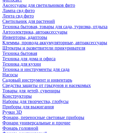
Аксессуары для светильников фито
Лампа свд фито
Лента свд фито
Светильник для растений
Техника бытовая, товары для сада, туризма, отдыха
Автоэлектрика, автоаксессуары
Инверторы, адапторы
Клеммы, провода аккумуляторные, автоаксессуары
Штекеры и разветвители прикуривателя
Техника бытовая
Техника для дома и офиса
Техника для кухни
Техника и инструменты для сада
Насосы
Садовый инструмент и инвентарь
Средства защиты от грызунов и насекомых
Товары для детей, сувениры
Конструкторы
Наборы для творчества, глобусы
Приборы для выжигания
Ручки 3D
Фонари, переносные световые приборы
Фонари универсальные и прочие
Фонарь головной