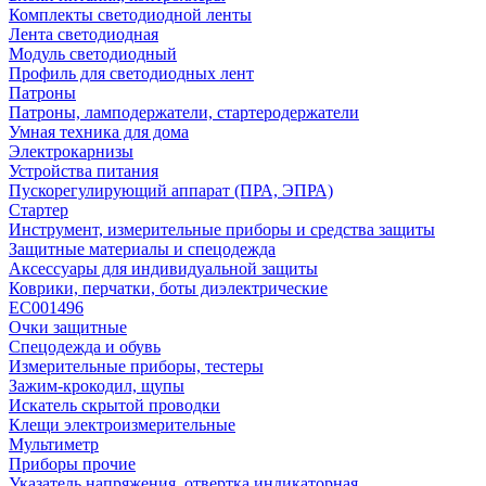
Комплекты светодиодной ленты
Лента светодиодная
Модуль светодиодный
Профиль для светодиодных лент
Патроны
Патроны, ламподержатели, стартеродержатели
Умная техника для дома
Электрокарнизы
Устройства питания
Пускорегулирующий аппарат (ПРА, ЭПРА)
Стартер
Инструмент, измерительные приборы и средства защиты
Защитные материалы и спецодежда
Аксессуары для индивидуальной защиты
Коврики, перчатки, боты диэлектрические
EC001496
Очки защитные
Спецодежда и обувь
Измерительные приборы, тестеры
Зажим-крокодил, щупы
Искатель скрытой проводки
Клещи электроизмерительные
Мультиметр
Приборы прочие
Указатель напряжения, отвертка индикаторная