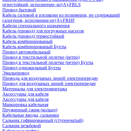
огнестойкий, исполнение–нг(А)-FRLS
Провод бытовой
Кабель силовой в изоляции из полимеров, не содержащий
галогенов, исполнение-нг(А)-FRHF
Кабели специального назначения
Кабель (провод) для погружных насосов
Кабель (провод) термостойкий
Кабель комбинированый
Кабель комбинированый Бухты
Провод автомобильный
Провод в текстильной оплетке (ретро)
Провод в текстильной оплетке (ретро) Бухты
Провод одножильный Бухты
Эмальпровод
Провода для воздушных линий электропередач
Провод для воздушных линий электропередач
Материалы для электромонтажа
Аксессуары для кабеля
Аксессуары для кабеля
Маркировка кабельная
Пружинный сжим (кольцо)
Кабельные вводы, сальники
Сальник гофрированный (ступенчатый)
Сальник резьбовой
Кабельные муфты