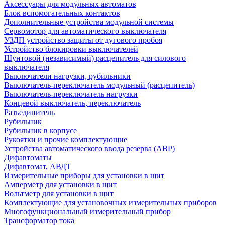
Аксессуары для модульных автоматов
Блок вспомогательных контактов
Дополнительные устройства модульной системы
Сервомотор для автоматического выключателя
УЗДП устройство защиты от дугового пробоя
Устройство блокировки выключателей
Шунтовой (независимый) расцепитель для силового
выключателя
Выключатели нагрузки, рубильники
Выключатель-переключатель модульный (расцепитель)
Выключатель-переключатель нагрузки
Концевой выключатель, переключатель
Разъединитель
Рубильник
Рубильник в корпусе
Рукоятки и прочие комплектующие
Устройства автоматического ввода резерва (АВР)
Дифавтоматы
Дифавтомат, АВДТ
Измерительные приборы для установки в щит
Амперметр для установки в щит
Вольтметр для установки в щит
Комплектующие для установочных измерительных приборов
Многофункциональный измерительный прибор
Трансформатор тока