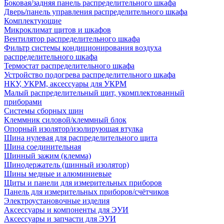
Боковая/задняя панель распределительного шкафа
Дверь/панель управления распределительного шкафа
Комплектующие
Микроклимат щитов и шкафов
Вентилятор распределительного шкафа
Фильтр системы кондиционирования воздуха
распределительного шкафа
Термостат распределительного шкафа
Устройство подогрева распределительного шкафа
НКУ, УКРМ, аксессуары для УКРМ
Малый распределительный щит, укомплектованный
приборами
Системы сборных шин
Клеммник силовой/клеммный блок
Опорный изолятор/изолирующая втулка
Шина нулевая для распределительного щита
Шина соединительная
Шинный зажим (клемма)
Шинодержатель (шинный изолятор)
Шины медные и алюминиевые
Щиты и панели для измерительных приборов
Панель для измерительных приборов/счётчиков
Электроустановочные изделия
Аксессуары и компоненты для ЭУИ
Аксессуары и запчасти для ЭУИ