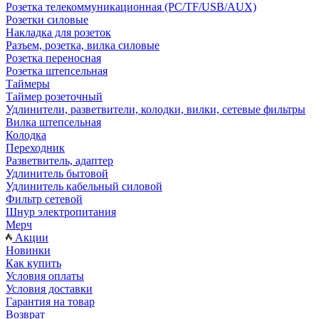
Розетка телекоммуникационная (PC/TF/USB/AUX)
Розетки силовые
Накладка для розеток
Разъем, розетка, вилка силовые
Розетка переносная
Розетка штепсельная
Таймеры
Таймер розеточный
Удлинители, разветвители, колодки, вилки, сетевые фильтры
Вилка штепсельная
Колодка
Переходник
Разветвитель, адаптер
Удлинитель бытовой
Удлинитель кабельный силовой
Фильтр сетевой
Шнур электропитания
Мерч
Акции
Новинки
Как купить
Условия оплаты
Условия доставки
Гарантия на товар
Возврат