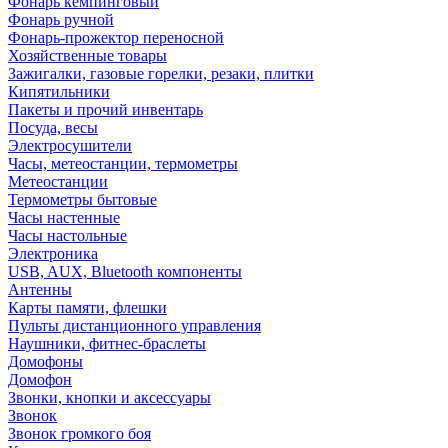
Фонарь кемпинговый
Фонарь ручной
Фонарь-прожектор переносной
Хозяйственные товары
Зажигалки, газовые горелки, резаки, плитки
Кипятильники
Пакеты и прочий инвентарь
Посуда, весы
Электросушители
Часы, метеостанции, термометры
Метеостанции
Термометры бытовые
Часы настенные
Часы настольные
Электроника
USB, AUX, Bluetooth компоненты
Антенны
Карты памяти, флешки
Пульты дистанционного управления
Наушники, фитнес-браслеты
Домофоны
Домофон
Звонки, кнопки и аксессуары
Звонок
Звонок громкого боя