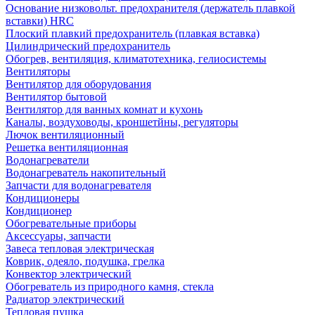
Основание низковольт. предохранителя (держатель плавкой
вставки) HRC
Плоский плавкий предохранитель (плавкая вставка)
Цилиндрический предохранитель
Обогрев, вентиляция, климатотехника, гелиосистемы
Вентиляторы
Вентилятор для оборудования
Вентилятор бытовой
Вентилятор для ванных комнат и кухонь
Каналы, воздуховоды, кроншетйны, регуляторы
Лючок вентиляционный
Решетка вентиляционная
Водонагреватели
Водонагреватель накопительный
Запчасти для водонагревателя
Кондиционеры
Кондиционер
Обогревательные приборы
Аксессуары, запчасти
Завеса тепловая электрическая
Коврик, одеяло, подушка, грелка
Конвектор электрический
Обогреватель из природного камня, стекла
Радиатор электрический
Тепловая пушка