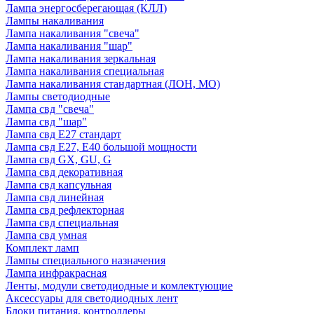
Лампа энергосберегающая (КЛЛ)
Лампы накаливания
Лампа накаливания "свеча"
Лампа накаливания "шар"
Лампа накаливания зеркальная
Лампа накаливания специальная
Лампа накаливания стандартная (ЛОН, МО)
Лампы светодиодные
Лампа свд "свеча"
Лампа свд "шар"
Лампа свд E27 стандарт
Лампа свд E27, Е40 большой мощности
Лампа свд GX, GU, G
Лампа свд декоративная
Лампа свд капсульная
Лампа свд линейная
Лампа свд рефлекторная
Лампа свд специальная
Лампа свд умная
Комплект ламп
Лампы специального назначения
Лампа инфракрасная
Ленты, модули светодиодные и комлектующие
Аксессуары для светодиодных лент
Блоки питания, контроллеры