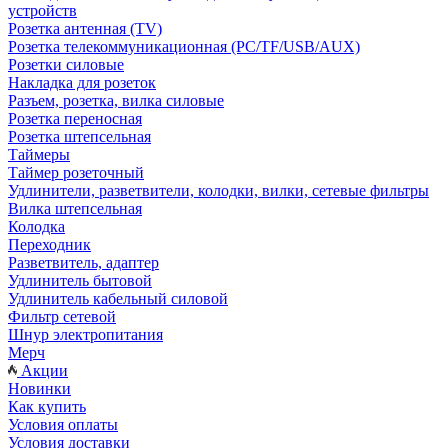
устройств
Розетка антенная (TV)
Розетка телекоммуникационная (PC/TF/USB/AUX)
Розетки силовые
Накладка для розеток
Разъем, розетка, вилка силовые
Розетка переносная
Розетка штепсельная
Таймеры
Таймер розеточный
Удлинители, разветвители, колодки, вилки, сетевые фильтры
Вилка штепсельная
Колодка
Переходник
Разветвитель, адаптер
Удлинитель бытовой
Удлинитель кабельный силовой
Фильтр сетевой
Шнур электропитания
Мерч
Акции
Новинки
Как купить
Условия оплаты
Условия доставки