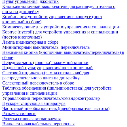
Пульт управления, джойстик
Кнопка/кнопочный выключатель для распределительного
щита на дин-рейку
Комбинация устройств управления в корпусе (пост
кнопочный в сборе)
Комплектующие для устройств управления и сигнализации
Корпус (пустой) для устройств управления и сигнализации
(постов кнопочных)
Лампа индикаторная в сборе
Миниатюрный выключатель, переключатель
Нажимная кнопка (кнопочный выключатель/переключатель) в
сборе
Передняя часть (головка) нажимной кнопки
Подвесной пульт управления/пост кнопочный
Световой индикатор (лампа сигнальная) для
распределительного щита на дин-рейку
Селекторный переключатель в сборе
Табличка обозначения (шильдик-вставка) для устройств
управления и сигнализации
Управляющий переключатель/командоконтроллер
Пускорегулирующая аппаратура
Частотный преобразователь (преобразователь частоты)
Разъемы силовые
Розетка силовая встраиваемая
Вилка силовая кабельная переносная