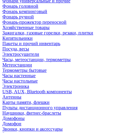
Фонари универсальные и прочие
Фонарь головной
Фонарь кемпинговый
Фонарь ручной
Фонарь-прожектор переносной
Хозяйственные товары
Зажигалки, газовые горелки, резаки, плитки
Кипятильники
Пакеты и прочий инвентарь
Посуда, весы
Электросушители
Часы, метеостанции, термометры
Метеостанции
Термометры бытовые
Часы настенные
Часы настольные
Электроника
USB, AUX, Bluetooth компоненты
Антенны
Карты памяти, флешки
Пульты дистанционного управления
Наушники, фитнес-браслеты
Домофоны
Домофон
Звонки, кнопки и аксессуары