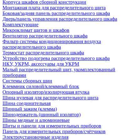
Корпуса шкафов сборной конструкции
Монтажная плата для распределительного щита
Боковая/задняя панель распределительного шкафа
Дверь/панель управления распределительного шкафа
Комплектующие
Микроклимат щитов и шкафов
Вентилятор распределительного шкафа
Фильтр системы кондиционирования воздуха
распределительного шкафа
Термостат распределительного шкафа
Устройство подогрева распределительного шкафа
НКУ, УКРМ, аксессуары для УКРМ
Малый распределительный щит, укомплектованный
приборами
Системы сборных шин
Клеммник силовой/клеммный блок
Опорный изолятор/изолирующая втулка
Шина нулевая для распределительного щита
Шина соединительная
Шинный зажим (клемма)
Шинодержатель (шинный изолятор)
Шины медные и алюминиевые
Щиты и панели для измерительных приборов
Панель для измерительных приборов/счётчиков
Электроустановочные изделия