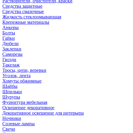
Растворители, очистители, краски
Средства защитные
Средства смазочные
Жидкость стеклоомывающая
Крепежные материалы
Анкеры
Болты
Гайки
Дюбели
Заклепки
Саморезы
Гвозди
Такелаж
Тросы, цепи, веревки
Уголок, лента
Хомуты обжимные
Шайбы
Шпильки
Шурупы
Фурнитура мебельная
Освещение декоративное
Декоративное освещение для интерьера
Ночники
Солевые лампы
Свечи