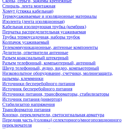
Скобы, серьги, зажимы крепежные
Спираль, лента монтажная
Хомут (стяжка кабельная)
Термоусаживаемые и изоляционные материалы
Изолента (лента изоляционная)
Кабельная изолирующая трубка (кембрик)
Перчатка распределительная усаживаемая
Трубка термоусадочная, наборы трубок
Колпачок усаживаемый
Телекоммуникационные, антенные компоненты
Делители, ответвители антенные
Разъем коаксиальный штекерный
Разъем телефонный, компьютерный, антенный
Шнур телефонный, аудио, видео, компьютерный
Низковольтное оборудование, счетчики, молниезащита,
разъемы, клеммники
Источники бесперебойного питания
Источник бесперебойного питания
Источники питания, трансформаторы, стабилизаторы
Источник питания (инвертор)
Стабилизатор напряжения
Трансформатор питания
Кнопки, переключатели, светосигнальная арматура
Передняя часть (головка) селекторного/многопозиционного
переключателя