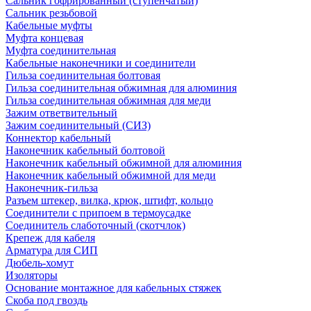
Сальник гофрированный (ступенчатый)
Сальник резьбовой
Кабельные муфты
Муфта концевая
Муфта соединительная
Кабельные наконечники и соединители
Гильза соединительная болтовая
Гильза соединительная обжимная для алюминия
Гильза соединительная обжимная для меди
Зажим ответвительный
Зажим соединительный (СИЗ)
Коннектор кабельный
Наконечник кабельный болтовой
Наконечник кабельный обжимной для алюминия
Наконечник кабельный обжимной для меди
Наконечник-гильза
Разъем штекер, вилка, крюк, штифт, кольцо
Соединители с припоем в термоусадке
Соединитель слаботочный (скотчлок)
Крепеж для кабеля
Арматура для СИП
Дюбель-хомут
Изоляторы
Основание монтажное для кабельных стяжек
Скоба под гвоздь