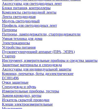
Аксессуары для светодиодных лент
Блоки питания, контроллеры
Комплекты светодиодной ленты
Лента светодиодная
Модуль светодиодный
Профиль для светодиодных лент
Патроны
Патроны, ламподержатели, стартеродержатели
Умная техника для дома
Электрокарнизы
Устройства питания
Пускорегулирующий аппарат (ПРА, ЭПРА)
Стартер
Инструмент, измерительные приборы и средства защиты
Защитные материалы и спецодежда
Аксессуары для индивидуальной защиты
Коврики, перчатки, боты диэлектрические
EC001496
Очки защитные
Спецодежда и обувь
Измерительные приборы, тестеры
Зажим-крокодил, щупы
Искатель скрытой проводки
Клещи электроизмерительные
Мультиметр