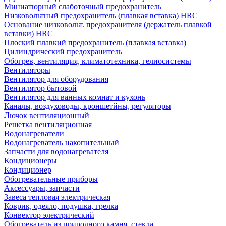
Миниатюрный слаботочный предохранитель
Низковольтный предохранитель (плавкая вставка) HRC
Основание низковольт. предохранителя (держатель плавкой
вставки) HRC
Плоский плавкий предохранитель (плавкая вставка)
Цилиндрический предохранитель
Обогрев, вентиляция, климатотехника, гелиосистемы
Вентиляторы
Вентилятор для оборудования
Вентилятор бытовой
Вентилятор для ванных комнат и кухонь
Каналы, воздуховоды, кроншетйны, регуляторы
Лючок вентиляционный
Решетка вентиляционная
Водонагреватели
Водонагреватель накопительный
Запчасти для водонагревателя
Кондиционеры
Кондиционер
Обогревательные приборы
Аксессуары, запчасти
Завеса тепловая электрическая
Коврик, одеяло, подушка, грелка
Конвектор электрический
Обогреватель из природного камня, стекла