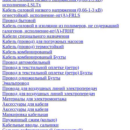
исполнение-LSLTx
Кабель силовой низкого напряжения (0,66-1-3 кВ)
огнестойкий, исполнение–нг(А)-FRLS
Провод бытовой
Кабель силовой в изоляции из полимеров, не содержащий
галогенов, исполнение-нг(А)-FRHF
Кабели специального назначения
Кабель (провод) для погружных насосов
Кабель (провод) термостойкий
Кабель комбинированый
Кабель комбинированый Бухты
Провод автомобильный
Провод в текстильной оплетке (ретро)
Провод в текстильной оплетке (ретро) Бухты
Провод одножильный Бухты
Эмальпровод
Провода для воздушных линий электропередач
Провод для воздушных линий электропередач
Материалы для электромонтажа
Аксессуары для кабеля
Аксессуары для кабеля
Маркировка кабельная
Пружинный сжим (кольцо)
Кабельные вводы, сальники