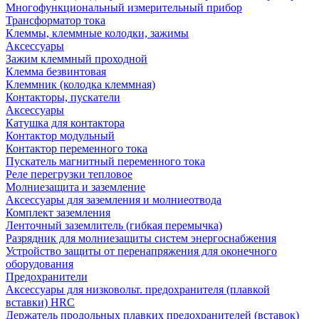
Многофункциональный измерительный прибор
Трансформатор тока
Клеммы, клеммные колодки, зажимы
Аксессуары
Зажим клеммный проходной
Клемма безвинтовая
Клеммник (колодка клеммная)
Контакторы, пускатели
Аксессуары
Катушка для контактора
Контактор модульный
Контактор переменного тока
Пускатель магнитный переменного тока
Реле перегрузки тепловое
Молниезащита и заземление
Аксессуары для заземления и молниеотвода
Комплект заземления
Ленточный заземлитель (гибкая перемычка)
Разрядник для молниезащиты систем энергоснабжения
Устройство защиты от перенапряжения для оконечного
оборудования
Предохранители
Аксессуары для низковольт. предохранителя (плавкой
вставки) HRC
Держатель продольных плавких предохранителей (вставок)