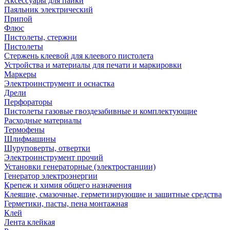
Аксессуары для пайки
Паяльник электрический
Припой
Флюс
Пистолеты, стержни
Пистолеты
Стержень клеевой для клеевого пистолета
Устройства и материалы для печати и маркировки
Маркеры
Электроинструмент и оснастка
Дрели
Перфораторы
Пистолеты газовые гвоздезабивные и комплектующие
Расходные материалы
Термофены
Шлифмашины
Шуруповерты, отвертки
Электроинструмент прочий
Установки генераторные (электростанции)
Генератор электроэнергии
Крепеж и химия общего назначения
Клеящие, смазочные, герметизирующие и защитные средства
Герметики, пасты, пена монтажная
Клей
Лента клейкая