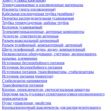
Хомут (стяжка кабельная)
Термоусаживаемые и изоляционные материалы
Изолента (лента изоляционная)
Кабельная изолирующая трубка (кембрик)
Перчатка распределительная усаживаемая
Трубка термоусадочная, наборы трубок
Колпачок усаживаемый
Телекоммуникационные, антенные компоненты
Делители, ответвители антенные
Разъем коаксиальный штекерный
Разъем телефонный, компьютерный, антенный
Шнур телефонный, аудио, видео, компьютерный
Низковольтное оборудование, счетчики, молниезащита,
разъемы, клеммники
Источники бесперебойного питания
Источник бесперебойного питания
Источники питания, трансформаторы, стабилизаторы
Источник питания (инвертор)
Стабилизатор напряжения
Трансформатор питания
Кнопки, переключатели, светосигнальная арматура
Передняя часть (головка) селекторного/многопозиционного
переключателя
Пульт управления, джойстик
Кнопка/кнопочный выключатель для распределительного