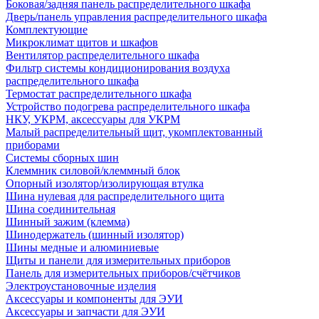
Боковая/задняя панель распределительного шкафа
Дверь/панель управления распределительного шкафа
Комплектующие
Микроклимат щитов и шкафов
Вентилятор распределительного шкафа
Фильтр системы кондиционирования воздуха
распределительного шкафа
Термостат распределительного шкафа
Устройство подогрева распределительного шкафа
НКУ, УКРМ, аксессуары для УКРМ
Малый распределительный щит, укомплектованный
приборами
Системы сборных шин
Клеммник силовой/клеммный блок
Опорный изолятор/изолирующая втулка
Шина нулевая для распределительного щита
Шина соединительная
Шинный зажим (клемма)
Шинодержатель (шинный изолятор)
Шины медные и алюминиевые
Щиты и панели для измерительных приборов
Панель для измерительных приборов/счётчиков
Электроустановочные изделия
Аксессуары и компоненты для ЭУИ
Аксессуары и запчасти для ЭУИ