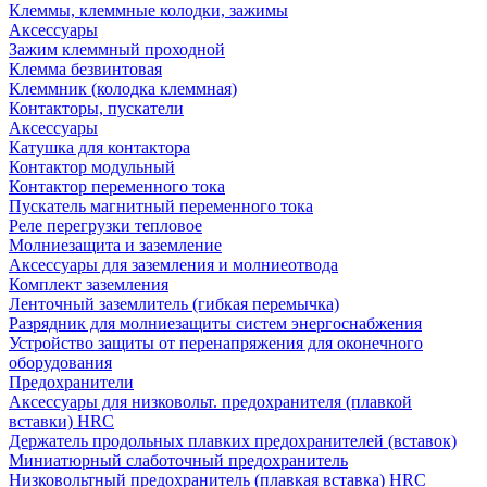
Клеммы, клеммные колодки, зажимы
Аксессуары
Зажим клеммный проходной
Клемма безвинтовая
Клеммник (колодка клеммная)
Контакторы, пускатели
Аксессуары
Катушка для контактора
Контактор модульный
Контактор переменного тока
Пускатель магнитный переменного тока
Реле перегрузки тепловое
Молниезащита и заземление
Аксессуары для заземления и молниеотвода
Комплект заземления
Ленточный заземлитель (гибкая перемычка)
Разрядник для молниезащиты систем энергоснабжения
Устройство защиты от перенапряжения для оконечного
оборудования
Предохранители
Аксессуары для низковольт. предохранителя (плавкой
вставки) HRC
Держатель продольных плавких предохранителей (вставок)
Миниатюрный слаботочный предохранитель
Низковольтный предохранитель (плавкая вставка) HRC