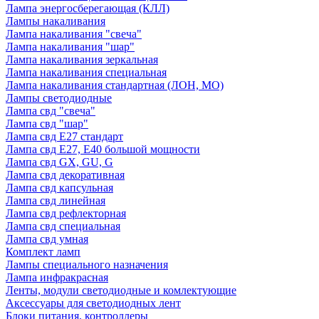
Лампа энергосберегающая (КЛЛ)
Лампы накаливания
Лампа накаливания "свеча"
Лампа накаливания "шар"
Лампа накаливания зеркальная
Лампа накаливания специальная
Лампа накаливания стандартная (ЛОН, МО)
Лампы светодиодные
Лампа свд "свеча"
Лампа свд "шар"
Лампа свд E27 стандарт
Лампа свд E27, Е40 большой мощности
Лампа свд GX, GU, G
Лампа свд декоративная
Лампа свд капсульная
Лампа свд линейная
Лампа свд рефлекторная
Лампа свд специальная
Лампа свд умная
Комплект ламп
Лампы специального назначения
Лампа инфракрасная
Ленты, модули светодиодные и комлектующие
Аксессуары для светодиодных лент
Блоки питания, контроллеры