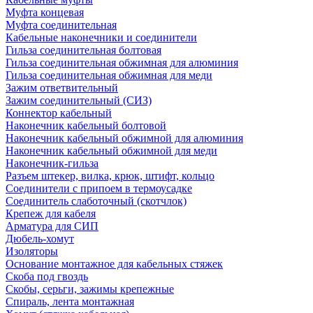
Муфта концевая
Муфта соединительная
Кабельные наконечники и соединители
Гильза соединительная болтовая
Гильза соединительная обжимная для алюминия
Гильза соединительная обжимная для меди
Зажим ответвительный
Зажим соединительный (СИЗ)
Коннектор кабельный
Наконечник кабельный болтовой
Наконечник кабельный обжимной для алюминия
Наконечник кабельный обжимной для меди
Наконечник-гильза
Разъем штекер, вилка, крюк, штифт, кольцо
Соединители с припоем в термоусадке
Соединитель слаботочный (скотчлок)
Крепеж для кабеля
Арматура для СИП
Дюбель-хомут
Изоляторы
Основание монтажное для кабельных стяжек
Скоба под гвоздь
Скобы, серьги, зажимы крепежные
Спираль, лента монтажная