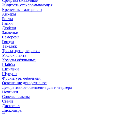
Средства смазочные
Жидкость стеклоомывающая
Крепежные материалы
Анкеры
Болты
Гайки
Дюбели
Заклепки
Саморезы
Гвозди
Такелаж
Тросы, цепи, веревки
Уголок, лента
Хомуты обжимные
Шайбы
Шпильки
Шурупы
Фурнитура мебельная
Освещение декоративное
Декоративное освещение для интерьера
Ночники
Солевые лампы
Свечи
Дискосвет
Дискошары