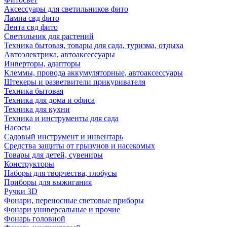
Аксессуары для светильников фито
Лампа свд фито
Лента свд фито
Светильник для растений
Техника бытовая, товары для сада, туризма, отдыха
Автоэлектрика, автоаксессуары
Инверторы, адапторы
Клеммы, провода аккумуляторные, автоаксессуары
Штекеры и разветвители прикуривателя
Техника бытовая
Техника для дома и офиса
Техника для кухни
Техника и инструменты для сада
Насосы
Садовый инструмент и инвентарь
Средства защиты от грызунов и насекомых
Товары для детей, сувениры
Конструкторы
Наборы для творчества, глобусы
Приборы для выжигания
Ручки 3D
Фонари, переносные световые приборы
Фонари универсальные и прочие
Фонарь головной