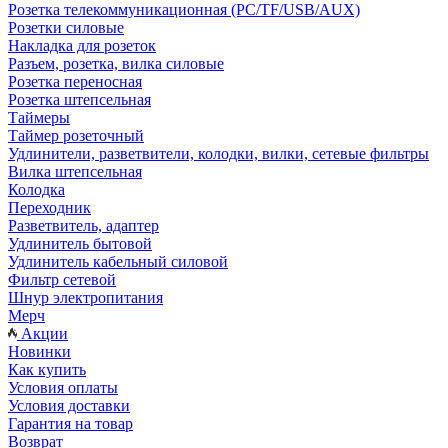
Розетка телекоммуникационная (PC/TF/USB/AUX)
Розетки силовые
Накладка для розеток
Разъем, розетка, вилка силовые
Розетка переносная
Розетка штепсельная
Таймеры
Таймер розеточный
Удлинители, разветвители, колодки, вилки, сетевые фильтры
Вилка штепсельная
Колодка
Переходник
Разветвитель, адаптер
Удлинитель бытовой
Удлинитель кабельный силовой
Фильтр сетевой
Шнур электропитания
Мерч
Акции
Новинки
Как купить
Условия оплаты
Условия доставки
Гарантия на товар
Возврат