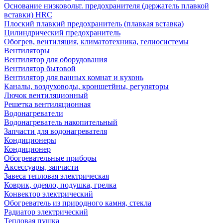
Основание низковольт. предохранителя (держатель плавкой
вставки) HRC
Плоский плавкий предохранитель (плавкая вставка)
Цилиндрический предохранитель
Обогрев, вентиляция, климатотехника, гелиосистемы
Вентиляторы
Вентилятор для оборудования
Вентилятор бытовой
Вентилятор для ванных комнат и кухонь
Каналы, воздуховоды, кроншетйны, регуляторы
Лючок вентиляционный
Решетка вентиляционная
Водонагреватели
Водонагреватель накопительный
Запчасти для водонагревателя
Кондиционеры
Кондиционер
Обогревательные приборы
Аксессуары, запчасти
Завеса тепловая электрическая
Коврик, одеяло, подушка, грелка
Конвектор электрический
Обогреватель из природного камня, стекла
Радиатор электрический
Тепловая пушка