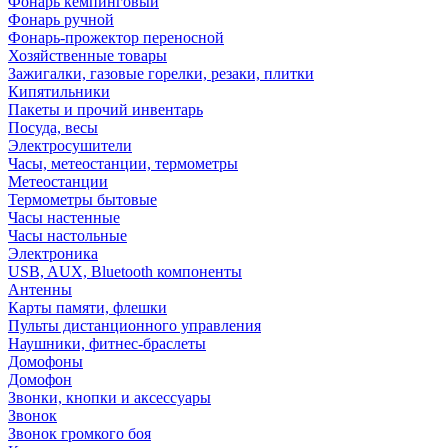
Фонарь кемпинговый
Фонарь ручной
Фонарь-прожектор переносной
Хозяйственные товары
Зажигалки, газовые горелки, резаки, плитки
Кипятильники
Пакеты и прочий инвентарь
Посуда, весы
Электросушители
Часы, метеостанции, термометры
Метеостанции
Термометры бытовые
Часы настенные
Часы настольные
Электроника
USB, AUX, Bluetooth компоненты
Антенны
Карты памяти, флешки
Пульты дистанционного управления
Наушники, фитнес-браслеты
Домофоны
Домофон
Звонки, кнопки и аксессуары
Звонок
Звонок громкого боя