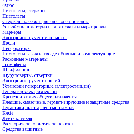
Флюс
Пистолеты, стержни
Пистолеты
Стержень клеевой для клеевого пистолета
Устройства и материалы для печати и маркировки
Маркеры
Электроинструмент и оснастка
Дрели
Перфораторы
Пистолеты газовые гвоздезабивные и комплектующие
Расходные материалы
Термофены
Шлифмашины
Шуруповерты, отвертки
Электроинструмент прочий
Установки генераторные (электростанции)
Генератор электроэнергии
Крепеж и химия общего назначения
Клеящие, смазочные, герметизирующие и защитные средства
Герметики, пасты, пена монтажная
Клей
Лента клейкая
Растворители, очистители, краски
Средства защитные