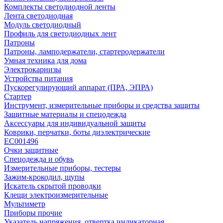
Комплекты светодиодной ленты
Лента светодиодная
Модуль светодиодный
Профиль для светодиодных лент
Патроны
Патроны, ламподержатели, стартеродержатели
Умная техника для дома
Электрокарнизы
Устройства питания
Пускорегулирующий аппарат (ПРА, ЭПРА)
Стартер
Инструмент, измерительные приборы и средства защиты
Защитные материалы и спецодежда
Аксессуары для индивидуальной защиты
Коврики, перчатки, боты диэлектрические
EC001496
Очки защитные
Спецодежда и обувь
Измерительные приборы, тестеры
Зажим-крокодил, щупы
Искатель скрытой проводки
Клещи электроизмерительные
Мультиметр
Приборы прочие
Указатель напряжения, отвертка индикаторная