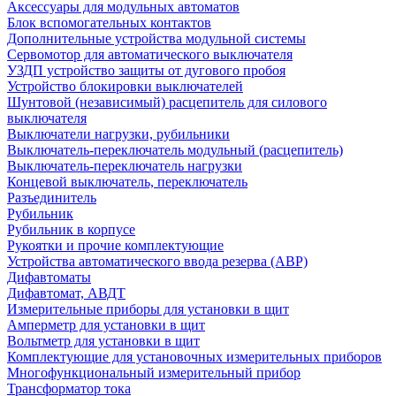
Аксессуары для модульных автоматов
Блок вспомогательных контактов
Дополнительные устройства модульной системы
Сервомотор для автоматического выключателя
УЗДП устройство защиты от дугового пробоя
Устройство блокировки выключателей
Шунтовой (независимый) расцепитель для силового
выключателя
Выключатели нагрузки, рубильники
Выключатель-переключатель модульный (расцепитель)
Выключатель-переключатель нагрузки
Концевой выключатель, переключатель
Разъединитель
Рубильник
Рубильник в корпусе
Рукоятки и прочие комплектующие
Устройства автоматического ввода резерва (АВР)
Дифавтоматы
Дифавтомат, АВДТ
Измерительные приборы для установки в щит
Амперметр для установки в щит
Вольтметр для установки в щит
Комплектующие для установочных измерительных приборов
Многофункциональный измерительный прибор
Трансформатор тока