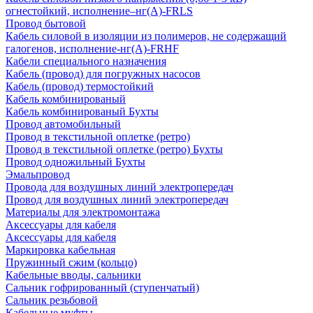
огнестойкий, исполнение–нг(А)-FRLS
Провод бытовой
Кабель силовой в изоляции из полимеров, не содержащий
галогенов, исполнение-нг(А)-FRHF
Кабели специального назначения
Кабель (провод) для погружных насосов
Кабель (провод) термостойкий
Кабель комбинированый
Кабель комбинированый Бухты
Провод автомобильный
Провод в текстильной оплетке (ретро)
Провод в текстильной оплетке (ретро) Бухты
Провод одножильный Бухты
Эмальпровод
Провода для воздушных линий электропередач
Провод для воздушных линий электропередач
Материалы для электромонтажа
Аксессуары для кабеля
Аксессуары для кабеля
Маркировка кабельная
Пружинный сжим (кольцо)
Кабельные вводы, сальники
Сальник гофрированный (ступенчатый)
Сальник резьбовой
Кабельные муфты