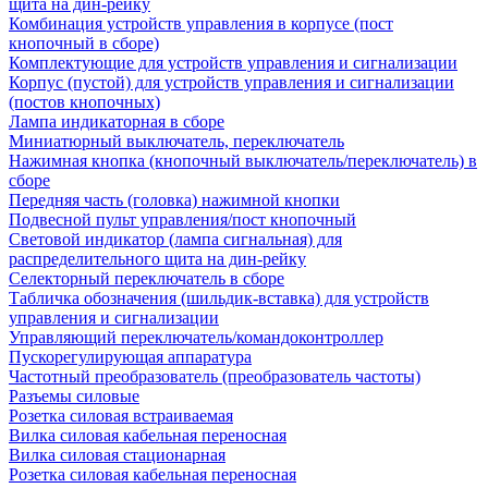
щита на дин-рейку
Комбинация устройств управления в корпусе (пост
кнопочный в сборе)
Комплектующие для устройств управления и сигнализации
Корпус (пустой) для устройств управления и сигнализации
(постов кнопочных)
Лампа индикаторная в сборе
Миниатюрный выключатель, переключатель
Нажимная кнопка (кнопочный выключатель/переключатель) в
сборе
Передняя часть (головка) нажимной кнопки
Подвесной пульт управления/пост кнопочный
Световой индикатор (лампа сигнальная) для
распределительного щита на дин-рейку
Селекторный переключатель в сборе
Табличка обозначения (шильдик-вставка) для устройств
управления и сигнализации
Управляющий переключатель/командоконтроллер
Пускорегулирующая аппаратура
Частотный преобразователь (преобразователь частоты)
Разъемы силовые
Розетка силовая встраиваемая
Вилка силовая кабельная переносная
Вилка силовая стационарная
Розетка силовая кабельная переносная